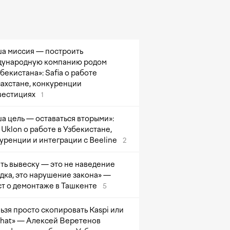
а миссия — построить
ународную компанию родом
збекистана»: Safia о работе
захстане, конкуренции
вестициях
1
а цель — оставаться вторыми»:
Uklon о работе в Узбекистане,
уренции и интеграции с Beeline
2
ть вывеску — это не наведение
дка, это нарушение закона» —
т о демонтаже в Ташкенте
5
ьзя просто скопировать Kaspi или
at» — Алексей Веретенов