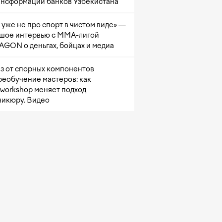
ансформации банков Узбекистана
 уже не про спорт в чистом виде» —
шое интервью с ММА-лигой
GON о деньгах, бойцах и медиа
з от спорных компонентов
реобучение мастеров: как
sworkshop меняет подход
никюру. Видео