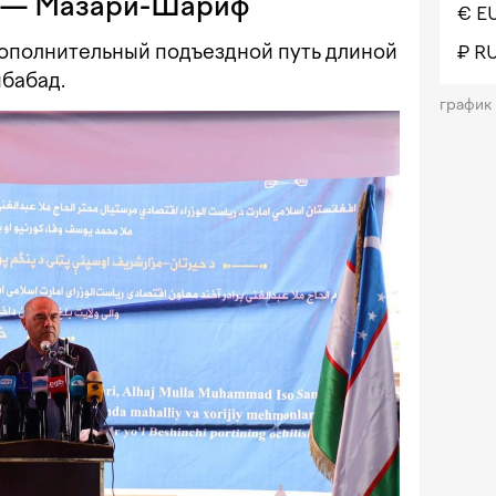
н — Мазари-Шариф
€ E
ополнительный подъездной путь длиной
₽ R
ибабад.
график