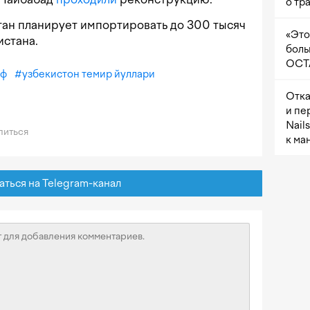
о тр
стан планирует импортировать до 300 тысяч
«Это
истана.
боль
OCTA
иф
#
узбекистон темир йуллари
Отка
и пе
Nail
иться
к ма
ься на Telegram-канал