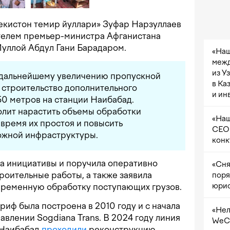
екистон темир йуллари» Зуфар Нарзуллаев
телем премьер-министра Афганистана
уллой Абдул Гани Барадаром.
«Наш
межд
из У
 дальнейшему увеличению пропускной
в Ка
 строительство дополнительного
и ин
50 метров на станции Наибабад.
олит нарастить объемы обработки
«Наш
 время их простоя и повысить
CEO 
ожной инфраструктуры.
конк
а инициативы и поручила оперативно
«Сня
роительные работы, а также заявила
поря
юрис
евременную обработку поступающих грузов.
ф была построена в 2010 году и с начала
«Нел
авлении Sogdiana Trans. В 2024 году линия
WeCh
я Наибабад
проходили
реконструкцию.