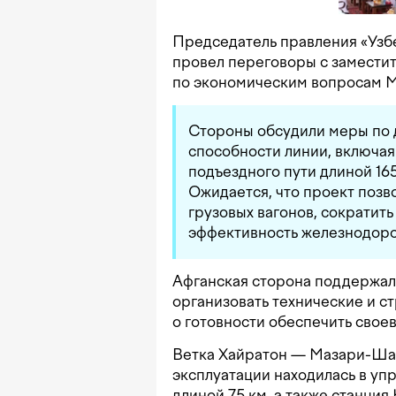
Председатель правления «Узб
провел переговоры с замести
по экономическим вопросам М
Стороны обсудили меры по
способности линии, включая
подъездного пути длиной 16
Ожидается, что проект позв
грузовых вагонов, сократить
эффективность железнодор
Афганская сторона поддержал
организовать технические и ст
о готовности обеспечить сво
Ветка Хайратон — Мазари-Шари
эксплуатации находилась в упр
длиной 75 км, а также станци