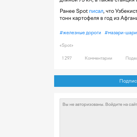
Ранее Spot
писал
, что Узбеки
тонн картофеля в год из Афган
#
железные дороги
#
мазари-шар
«Spot»
1 297
Комментарии
Подел
Подписат