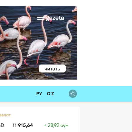
РУ
O‘Z
 валют
SD
11 915,64
+ 28,92 сум