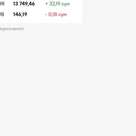
UR
13 749,46
+ 32,19 сум
UB
146,19
- 0,18 сум
 курса валют