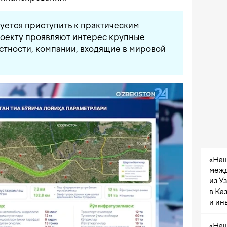
уется приступить к практическим
роекту проявляют интерес крупные
стности, компании, входящие в мировой
«Наш
межд
из У
в Ка
и ин
«Наш