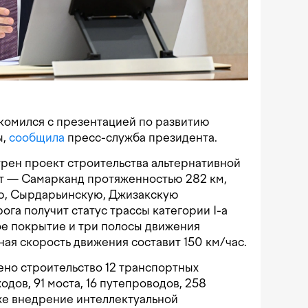
комился с презентацией по развитию
ы,
сообщила
пресс-служба президента.
рен проект строительства альтернативной
т — Самарканд протяженностью 282 км,
ю, Сырдарьинскую, Джизакскую
га получит статус трассы категории I-а
ое покрытие и три полосы движения
ная скорость движения составит 150 км/час.
но строительство 12 транспортных
одов, 91 моста, 16 путепроводов, 258
же внедрение интеллектуальной