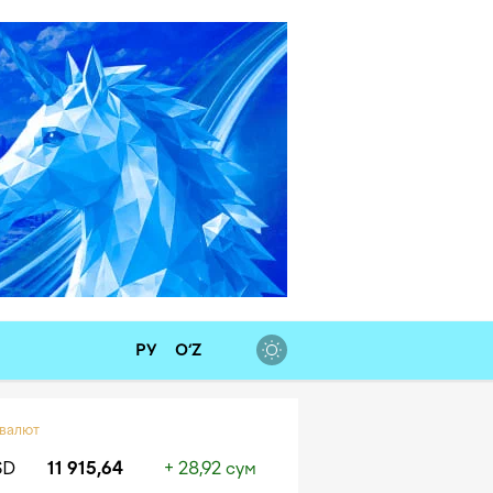
РУ
O‘Z
 валют
SD
11 915,64
+ 28,92 сум