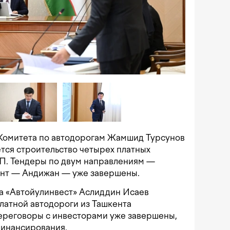
 Комитета по автодорогам Жамшид Турсунов
нется строительство четырех платных
ЧП. Тендеры по двум направлениям —
ент — Андижан — уже завершены.
ва «Автойулинвест» Аслиддин Исаев
латной автодороги из Ташкента
переговоры с инвесторами уже завершены,
финансирования.