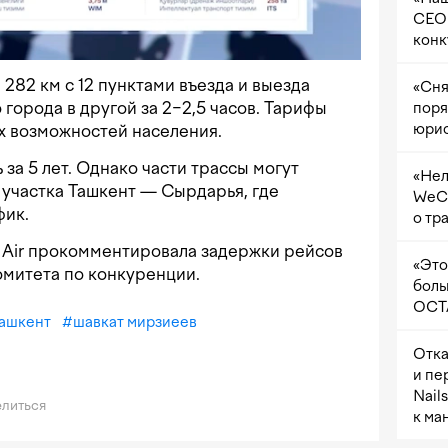
CEO 
конк
282 км с 12 пунктами въезда и выезда
«Сня
 города в другой за 2−2,5 часов. Тарифы
поря
юрис
х возможностей населения.
за 5 лет. Однако части трассы могут
«Нел
 участка Ташкент — Сырдарья, где
WeCh
фик.
о тр
m Air прокомментировала задержки рейсов
«Это
омитета по конкуренции.
боль
OCTA
ашкент
#
шавкат мирзиеев
Отка
и пе
Nail
литься
к ма