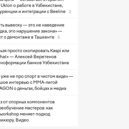
Uklon о работе в Узбекистане,
уренции и интеграции с Beeline
2
ть вывеску — это не наведение
дка, это нарушение закона» —
т о демонтаже в Ташкенте
5
ьзя просто скопировать Kaspi или
at» — Алексей Веретенов
ансформации банков Узбекистана
 уже не про спорт в чистом виде» —
шое интервью с ММА-лигой
GON о деньгах, бойцах и медиа
з от спорных компонентов
реобучение мастеров: как
sworkshop меняет подход
никюру. Видео