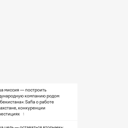
а миссия — построить
ународную компанию родом
збекистана»: Safia о работе
захстане, конкуренции
вестициях
1
а цель — оставаться вторыми»: