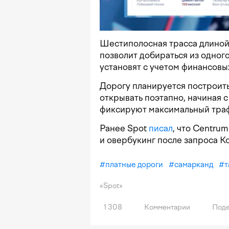
Шестиполосная трасса длиной 
позволит добираться из одного
установят с учетом финансовы
Дорогу планируется построить 
открывать поэтапно, начиная с
фиксируют максимальный тра
Ранее Spot
писал
, что Centru
и овербукинг после запроса К
#
платные дороги
#
самарканд
#
т
«Spot»
1 308
Комментарии
Поде