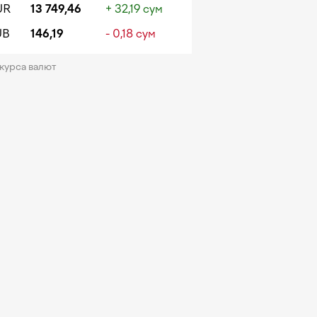
UR
13 749,46
+ 32,19 сум
UB
146,19
- 0,18 сум
 курса валют