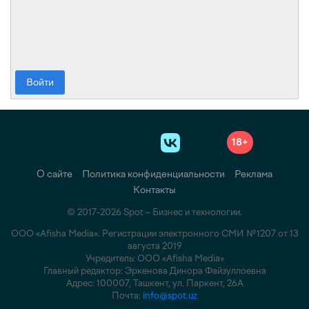
Войти
18+
О сайте
Политика конфиденциальности
Реклама
Контакты
© 2017-2026 Spot – Бизнес и технологии.
ООО «Afisha Media». Регистрации электронного СМИ №1207 от 13
августа 2019
Учредитель: ООО «Afisha Media»
Главный редактор: Эркенова Динора Файзуллоевна
Адрес: 100007, Ташкент, ул. Паркент, 26А
Почта:
info@spot.uz
Подпишитесь на наш Telegram