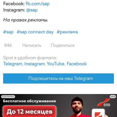
Facebook:
fb.com/sap
Instagram:
@sap
На правах рекламы.
#
sap
#
sap connect day
#
реклама
846
Написать
Поделиться
Spot в удобном формате:
Telegram
,
Instagram
,
YouTube
,
Facebook
Подпишитесь на наш Telegram
РЕКЛАМА