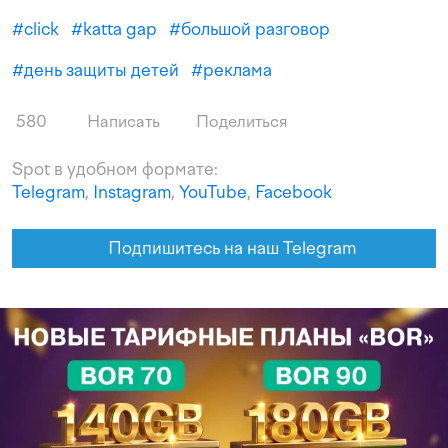
#
click
#
katta gap
#
большой разговор
#
день защиты детей
#
реклама
580
Написать
Поделиться
Spot в удобном формате:
Telegram
,
Instagram
,
YouTube
,
Facebook
Подпишитесь на наш Telegram