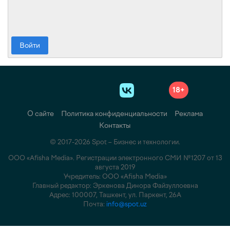
Войти
18+
О сайте
Политика конфиденциальности
Реклама
Контакты
© 2017-2026 Spot – Бизнес и технологии.
ООО «Afisha Media». Регистрации электронного СМИ №1207 от 13
августа 2019
Учредитель: ООО «Afisha Media»
Главный редактор: Эркенова Динора Файзуллоевна
Адрес: 100007, Ташкент, ул. Паркент, 26А
Почта:
info@spot.uz