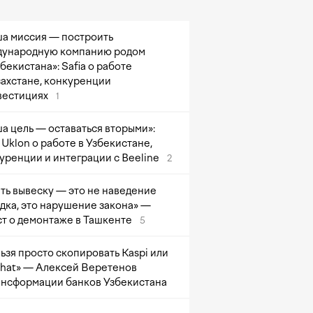
а миссия — построить
ународную компанию родом
збекистана»: Safia о работе
захстане, конкуренции
вестициях
1
а цель — оставаться вторыми»:
Uklon о работе в Узбекистане,
уренции и интеграции с Beeline
2
ть вывеску — это не наведение
дка, это нарушение закона» —
т о демонтаже в Ташкенте
5
ьзя просто скопировать Kaspi или
at» — Алексей Веретенов
ансформации банков Узбекистана