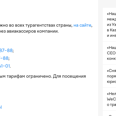
«Наш
межд
из У
но во всех турагентствах страны,
на сайте
,
в Ка
ерез авиакассиров компании.
и ин
«Наш
−87−88
;
CEO 
7−88
;
конк
61−01
.
«Сня
ным тарифам ограничено. Для посещения
поря
юрис
«Нел
WeCh
о тр
l