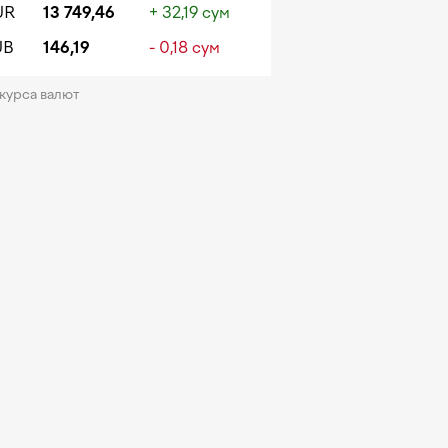
UR
13 749,46
+ 32,19 сум
UB
146,19
- 0,18 сум
 курса валют