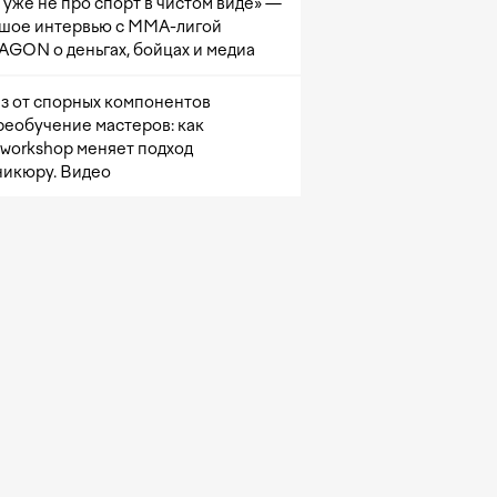
 уже не про спорт в чистом виде» —
шое интервью с ММА-лигой
GON о деньгах, бойцах и медиа
з от спорных компонентов
реобучение мастеров: как
sworkshop меняет подход
никюру. Видео