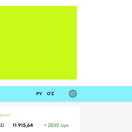
РУ
O‘Z
 валют
SD
11 915,64
+ 28,92 сум