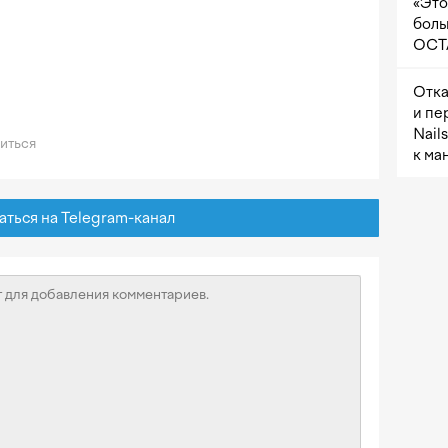
«Это
боль
OCTA
Отка
и пе
Nail
иться
к ма
ься на Telegram-канал