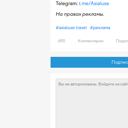
Telegram:
t.me/Asialuxe
На правах рекламы.
#
asialuxe travel
#
реклама
690
Комментарии
Подел
Подписат