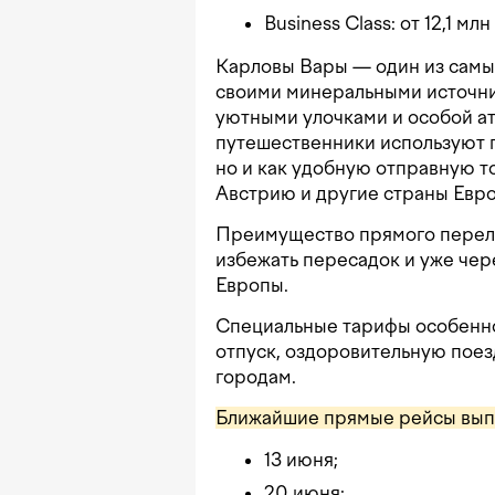
Business Class: от 12,1 м
Карловы Вары — один из самы
своими минеральными источни
уютными улочками и особой а
путешественники используют г
но и как удобную отправную то
Австрию и другие страны Евр
Преимущество прямого перелет
избежать пересадок и уже чере
Европы.
Специальные тарифы особенно 
отпуск, оздоровительную поез
городам.
Ближайшие прямые рейсы вып
13 июня;
20 июня;