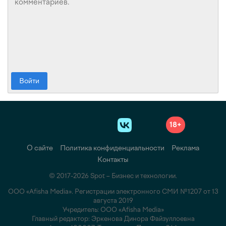
Войти
18+
О сайте
Политика конфиденциальности
Реклама
Контакты
© 2017-2026 Spot – Бизнес и технологии.
ООО «Afisha Media». Регистрации электронного СМИ №1207 от 13
августа 2019
Учредитель: ООО «Afisha Media»
Главный редактор: Эркенова Динора Файзуллоевна