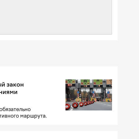
й закон
аниями
обязательно
тивного маршрута.