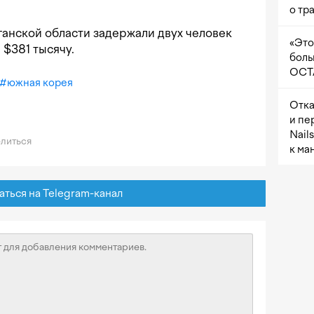
о тр
нганской области задержали двух человек
«Это
 $381 тысячу.
боль
OCTA
#
южная корея
Отка
и пе
Nail
литься
к ма
ься на Telegram-канал