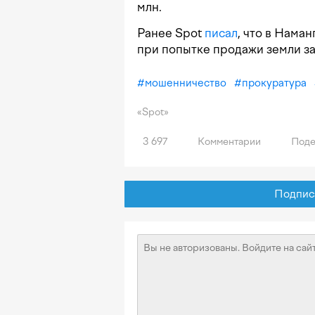
млн.
Ранее Spot
писал
, что в Нама
при попытке продажи земли за
#
мошенничество
#
прокуратура
«Spot»
3 697
Комментарии
Поде
Подписат