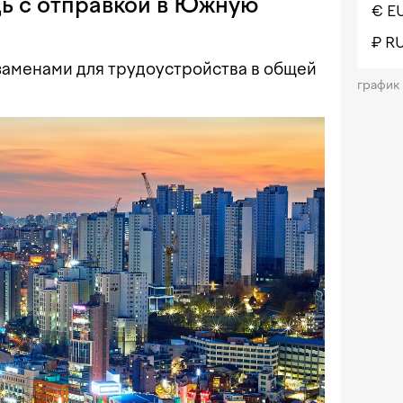
щь с отправкой в Южную
€ E
₽ R
заменами для трудоустройства в общей
график