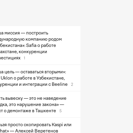
а миссия — построить
ународную компанию родом
збекистана»: Safia о работе
захстане, конкуренции
вестициях
1
а цель — оставаться вторыми»:
Uklon о работе в Узбекистане,
уренции и интеграции с Beeline
2
ть вывеску — это не наведение
дка, это нарушение закона» —
т о демонтаже в Ташкенте
5
ьзя просто скопировать Kaspi или
at» — Алексей Веретенов