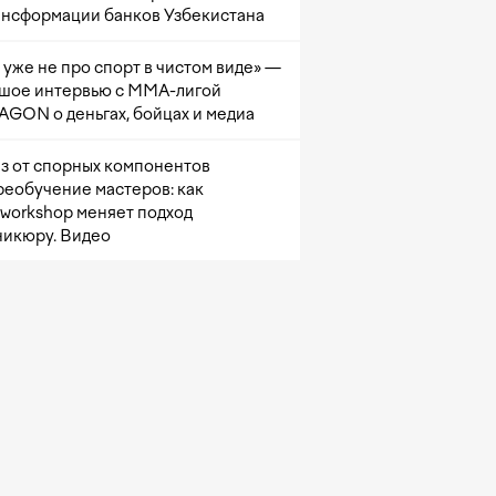
ансформации банков Узбекистана
 уже не про спорт в чистом виде» —
шое интервью с ММА-лигой
GON о деньгах, бойцах и медиа
з от спорных компонентов
реобучение мастеров: как
sworkshop меняет подход
никюру. Видео