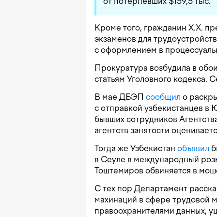
от потерпевших $159,5 тыс.
Кроме того, гражданин Х.Х. пр
экзаменов для трудоустройств
с оформлением в процессуаль
Прокуратура возбудила в обои
статьям Уголовного кодекса. 
В мае ДБЭП
сообщил
о раскры
с отправкой узбекистанцев в
бывших сотрудников Агентств
агентств занятости оцениваетс
Тогда же Узбекистан
объявил
б
в Сеуле в международный роз
Тоштемиров обвиняется в мош
С тех пор Департамент рассказ
махинаций в сфере трудовой 
правоохранителями данных, ущ