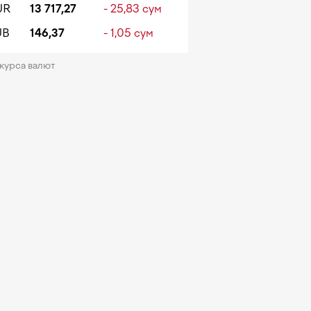
UR
13 717,27
- 25,83 сум
UB
146,37
- 1,05 сум
 курса валют