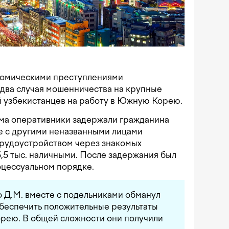
номическими преступлениями
два случая мошенничества на крупные
й узбекистанцев на работу в Южную Корею.
ма оперативники задержали гражданина
е с другими неназванными лицами
 трудоустройством через знакомых
5,5 тыс. наличными. После задержания был
оцессуальном порядке.
о Д.М. вместе с подельниками обманул
обеспечить положительные результаты
орею. В общей сложности они получили