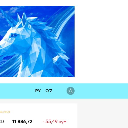
РУ
O‘Z
 валют
SD
11 886,72
- 55,49 сум