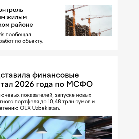
контроль
ым жилым
ком районе
vis пообещал
работ по объекту.
дставила финансовые
артал 2026 года по МСФО
ючевых показателей, запуске новых
ного портфеля до 10,48 трлн сумов и
етению OLX Uzbekistan.