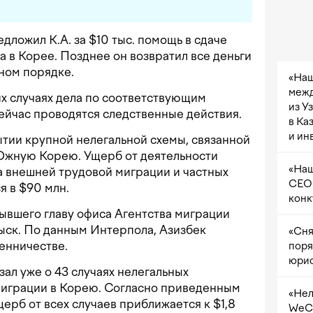
едложил К.А. за $10 тыс. помощь в сдаче
а в Корее. Позднее он возвратил все деньги
ном порядке.
«Наш
межд
х случаях дела по соответствующим
из У
Сейчас проводятся следственные действия.
в Ка
и ин
тии крупной нелегальной схемы, связанной
 Южную Корею. Ущерб от деятельности
«Наш
а внешней трудовой миграции и частных
CEO 
я в $90 млн.
конк
ывшего главу офиса Агентства миграции
ыск. По данным Интерпола, Азизбек
«Сня
енничестве.
поря
юрис
ал уже о 43 случаях нелегальных
миграции в Корею. Согласно приведенным
«Нел
ерб от всех случаев приближается к $1,8
WeCh