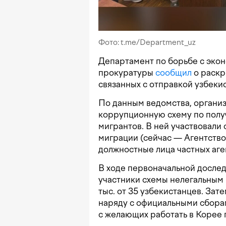
Фото: t.me/Department_uz
Департамент по борьбе с эко
прокуратуры
сообщил
о раскр
связанных с отправкой узбеки
По данным ведомства, организ
коррупционную схему по полу
мигрантов. В ней участвовали
миграции (сейчас — Агентство
должностные лица частных аге
В ходе первоначальной дослед
участники схемы нелегальным 
тыс. от 35 узбекистанцев. Зате
наряду с официальными сборам
с желающих работать в Корее 