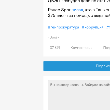
ДБЭП возбудил дело по статье
Ранее Spot
писал
, что в Ташк
$75 тысяч за помощь с выдаче
#
генпрокуратура
#
коррупция
#
«Spot»
37 891
Комментарии
Под
Подписат