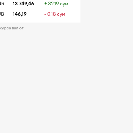
UR
13 749,46
+ 32,19 сум
UB
146,19
- 0,18 сум
 курса валют