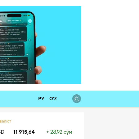
РУ
O‘Z
 валют
SD
11 915,64
+ 28,92 сум