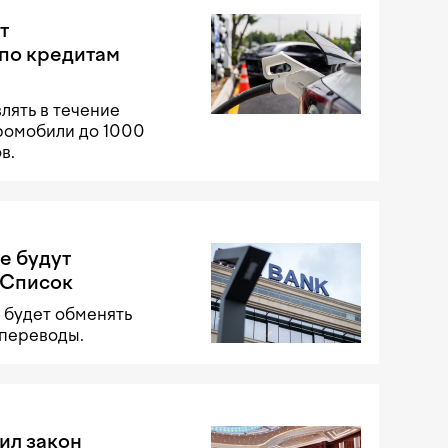
т
по кредитам
лять в течение
тромобили до 1000
в.
е будут
 Список
 будет обменять
 переводы.
ил закон