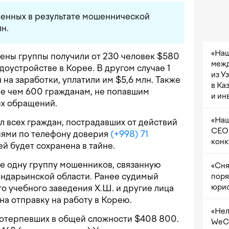
ченных в результате мошеннической
н.
«Наш
ены группы получили от 230 человек $580
межд
удоустройстве в Корее. В другом случае 1
из У
 на заработки, уплатили им $5,6 млн. Также
в Ка
ее чем 600 гражданам, не попавшим
и ин
их обращений.
«Наш
 всех граждан, пострадавших от действий
CEO 
иями по телефону доверия
(+998) 71
конк
ей будет сохранена в тайне.
 одну группу мошенников, связанную
«Сня
андарьинской области. Ранее судимый
поря
юрис
о учебного заведения Х.Ш. и другие лица
а отправку на работу в Корею.
«Нел
отерпевших в общей сложности $408 800.
WeCh