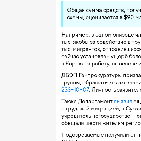
Общая сумма средств, полу
схемы, оценивается в $90 мл
Например, в одном эпизоде чл
тыс. якобы за содействие в тр
тыс. мигрантов, отправившихся
сейчас установлен ущерб бол
в Корею на работу, на основе 
ДБЭП Генпрокуратуры призвал
группы, обращаться с заявлен
233−10−07
. Личность заявител
Также Департамент
выявил
еще
с трудовой миграцией, в Сурх
учредитель негосударственног
обещали шести жителям регион
Подозреваемые получили от п