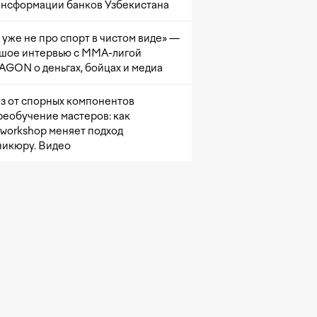
ансформации банков Узбекистана
 уже не про спорт в чистом виде» —
шое интервью с ММА-лигой
GON о деньгах, бойцах и медиа
з от спорных компонентов
реобучение мастеров: как
sworkshop меняет подход
никюру. Видео