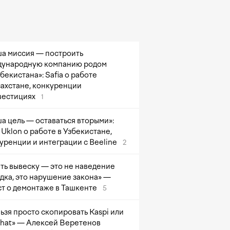
а миссия — построить
ународную компанию родом
збекистана»: Safia о работе
захстане, конкуренции
вестициях
1
а цель — оставаться вторыми»:
Uklon о работе в Узбекистане,
уренции и интеграции с Beeline
2
ть вывеску — это не наведение
дка, это нарушение закона» —
т о демонтаже в Ташкенте
5
ьзя просто скопировать Kaspi или
at» — Алексей Веретенов