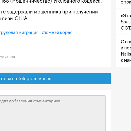
 168 (мошенничество) Уголовного кодекса.
о тр
енте задержали мошенника при получении
«Это
й визы США.
боль
OCTA
трудовая миграция
#
южная корея
Отка
и пе
Nail
елиться
к ма
ься на Telegram-канал