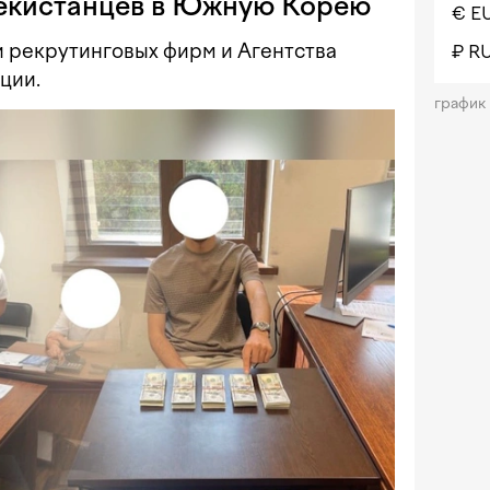
бекистанцев в Южную Корею
€ E
и рекрутинговых фирм и Агентства
₽ R
ции.
график