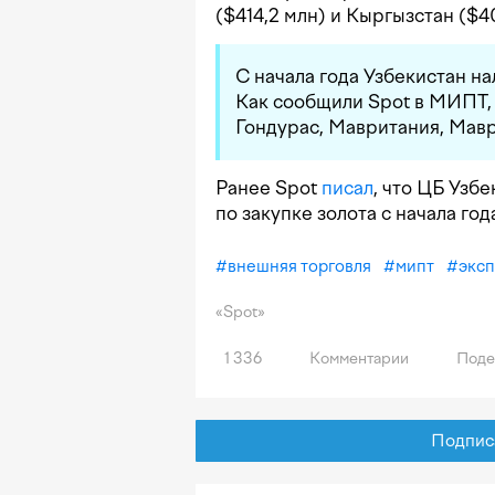
($414,2 млн) и Кыргызстан ($4
С начала года Узбекистан на
Как сообщили Spot в МИПТ,
Гондурас, Мавритания, Мавр
Ранее Spot
писал
, что ЦБ Узб
по закупке золота с начала год
#
внешняя торговля
#
мипт
#
экс
«Spot»
1 336
Комментарии
Поде
Подписат