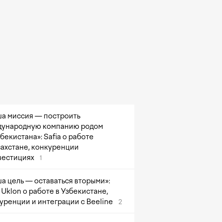
а миссия — построить
ународную компанию родом
збекистана»: Safia о работе
захстане, конкуренции
вестициях
1
а цель — оставаться вторыми»:
Uklon о работе в Узбекистане,
уренции и интеграции с Beeline
2