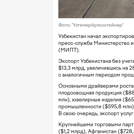
Фото: "Узтемирйулконтейнер"
Узбекистан начал экспортирова
пресс-служба Министерство и
(МИПТ).
Экспорт Узбекистана без учет
$13,3 млрд, увеличившись на 
с аналогичным периодом прош
Основными драйверами роста с
плодоовощная продукция ($881
млн), ювелирные изделия ($65
промышленности ($595,8 млн) 
В свою очередь, экспорт услуг
Крупнейшими торговыми партн
($1,2 млрд), Афганистан ($728,