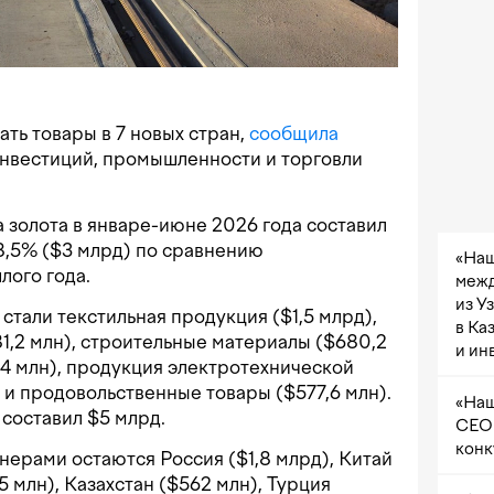
ть товары в 7 новых стран,
сообщила
нвестиций, промышленности и торговли
а золота в январе-июне 2026 года составил
28,5% ($3 млрд) по сравнению
«Наш
лого года.
межд
из У
тали текстильная продукция ($1,5 млрд),
в Ка
,2 млн), строительные материалы ($680,2
и ин
4 млн), продукция электротехнической
и продовольственные товары ($577,6 млн).
«Наш
 составил $5 млрд.
CEO 
конк
ерами остаются Россия ($1,8 млрд), Китай
5 млн), Казахстан ($562 млн), Турция