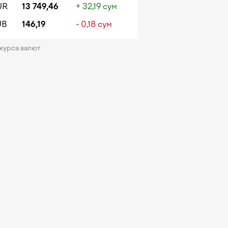
UR
13 749,46
+ 32,19 сум
UB
146,19
- 0,18 сум
 курса валют