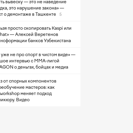
ть вывеску — это не наведение
дка, это нарушение закона» —
т о демонтаже в Ташкенте
5
ьзя просто скопировать Kaspi или
at» — Алексей Веретенов
ансформации банков Узбекистана
 уже не про спорт в чистом виде» —
шое интервью с ММА-лигой
GON о деньгах, бойцах и медиа
з от спорных компонентов
реобучение мастеров: как
sworkshop меняет подход
никюру. Видео