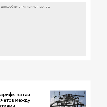
арифы на газ
счетов между
ятиями