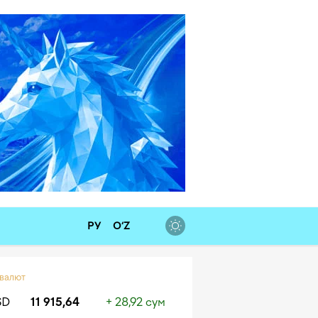
РУ
O‘Z
 валют
SD
11 915,64
+ 28,92 сум