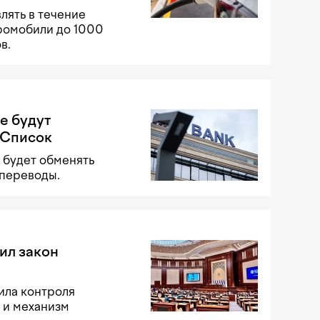
лять в течение
тромобили до 1000
в.
е будут
 Список
 будет обменять
 переводы.
ил закон
ила контроля
 и механизм