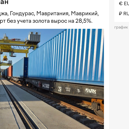
ран
€ E
жа, Гондурас, Мавритания, Маврикий,
₽ R
т без учета золота вырос на 28,5%.
график