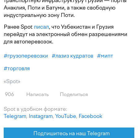
транспортную инфраструктуру Грузии — порты
Анаклия, Поти и Батуми, а также свободную
индустриальную зону Поти.
Ранее Spot
писал
, что Узбекистан и Грузия
перейдут на электронный обмен разрешениями
для автоперевозок.
#
грузоперевозки
#
лазиз кудратов
#
мипт
#
торговля
«Spot»
906
Написать
Поделиться
Spot в удобном формате:
Telegram
,
Instagram
,
YouTube
,
Facebook
Подпишитесь на наш Telegram