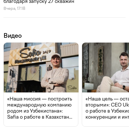
благодаря запуску 27 скважин
Вчера, 17:18
Видео
«Наша миссия — построить
«Наша цель — ост
международную компанию
вторыми»: CEO Uk
родом из Узбекистана»:
о работе в Узбеки
Safia о работе в Казахстане,
конкуренции и ин
конкуренции и инвестициях
с Beeline