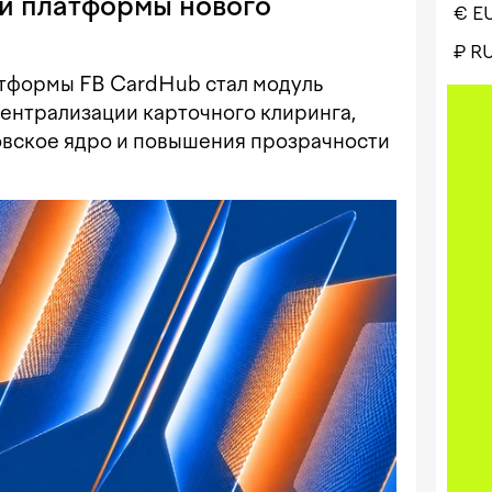
й платформы нового
€ E
₽ R
тформы FB CardHub стал модуль
график
ентрализации карточного клиринга,
овское ядро и повышения прозрачности