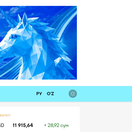
РУ
O‘Z
 валют
SD
11 915,64
+ 28,92 сум