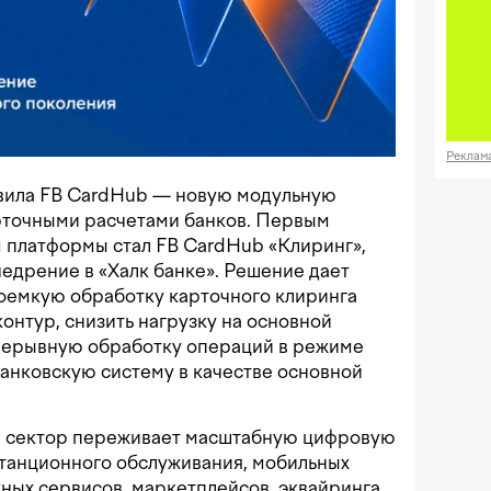
Реклам
авила FB CardHub — новую модульную
рточными расчетами банков. Первым
 платформы стал FB CardHub «Клиринг»,
едрение в «Халк банке». Решение дает
оемкую обработку карточного клиринга
онтур, снизить нагрузку на основной
рерывную обработку операций в режиме
анковскую систему в качестве основной
й сектор переживает масштабную цифровую
танционного обслуживания, мобильных
ых сервисов, маркетплейсов, эквайринга,