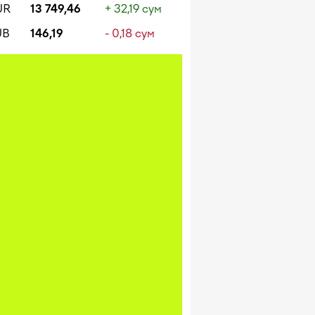
UR
13 749,46
+ 32,19 сум
UB
146,19
- 0,18 сум
 курса валют