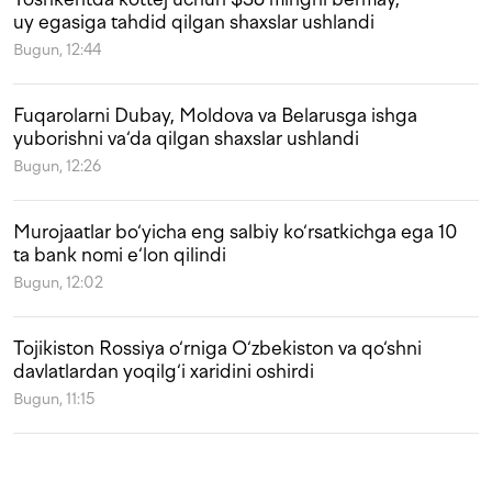
uy egasiga tahdid qilgan shaxslar ushlandi
Bugun, 12:44
Fuqarolarni Dubay, Moldova va Belarusga ishga
yuborishni va‘da qilgan shaxslar ushlandi
Bugun, 12:26
Murojaatlar bo‘yicha eng salbiy ko‘rsatkichga ega 10
ta bank nomi e‘lon qilindi
Bugun, 12:02
Tojikiston Rossiya o‘rniga O‘zbekiston va qo‘shni
davlatlardan yoqilg‘i xaridini oshirdi
Bugun, 11:15