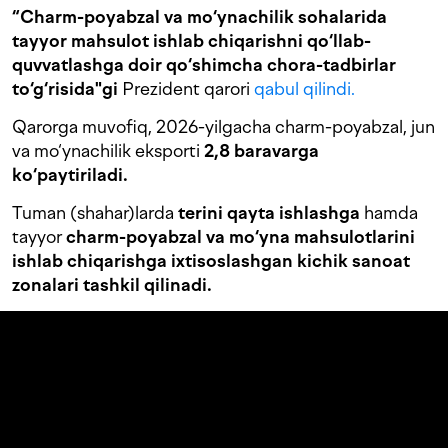
“Charm-poyabzal va mo‘ynachilik sohalarida
tayyor mahsulot ishlab chiqarishni qo‘llab-
quvvatlashga doir qo‘shimcha chora-tadbirlar
to‘g‘risida"gi
Prezident qarori
qabul qilindi.
Qarorga muvofiq, 2026-yilgacha charm-poyabzal, jun
va mo‘ynachilik eksporti
2,8 baravarga
ko‘paytiriladi.
Tuman (shahar)larda
terini qayta ishlashga
hamda
tayyor
charm-poyabzal va mo‘yna mahsulotlarini
ishlab chiqarishga ixtisoslashgan kichik sanoat
zonalari
tashkil qilinadi.