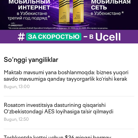
So‘nggi yangiliklar
Maktab mavsumi yana boshlanmoqda: biznes yuqori
savdo mavsumiga qanday tayyorgarlik ko‘rishi kerak
Bugun, 13:00
Rosatom investitsiya dasturining qisqarishi
O‘zbekistondagi AES loyihasiga ta’sir qilmaydi
Bugun, 12:50
Toshkentda kottej uchun $36 mingni bermay,