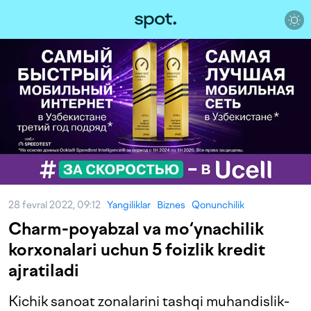
28 fevral 2022, 09:12
Yangiliklar
Biznes
Qonunchilik
Charm-poyabzal va mo‘ynachilik
korxonalari uchun 5 foizlik kredit
ajratiladi
Kichik sanoat zonalarini tashqi muhandislik-