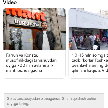
Video
Farruh va Konsta:
“10−15 mln so‘mga t
musofirlikdagi tanishuvdan
tadbirkorlar Toshk
oyiga 700 mln aylanmalik
peshlavhalarning 
manti biznesigacha
qilinishi haqida. Vi