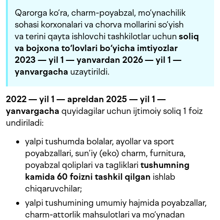
Qarorga ko‘ra, charm-poyabzal, mo‘ynachilik
sohasi korxonalari va chorva mollarini so‘yish
va terini qayta ishlovchi tashkilotlar uchun
soliq
va bojxona to‘lovlari bo‘yicha imtiyozlar
2023 — yil 1 — yanvardan
2026 — yil 1 —
yanvargacha
uzaytirildi.
2022 — yil 1 — apreldan 2025 — yil 1 —
yanvargacha
quyidagilar uchun ijtimoiy soliq 1 foiz
undiriladi:
yalpi tushumda bolalar, ayollar va sport
poyabzallari, sun’iy (eko) charm, furnitura,
poyabzal qoliplari va tagliklari
tushumning
kamida 60 foizni tashkil qilgan
ishlab
chiqaruvchilar;
yalpi tushumining umumiy hajmida poyabzallar,
charm-attorlik mahsulotlari va mo‘ynadan