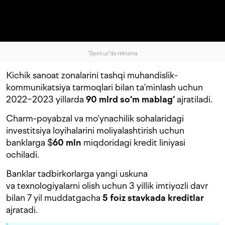
"Spot.uz"da reklama
Kichik sanoat zonalarini tashqi muhandislik-
kommunikatsiya tarmoqlari bilan ta’minlash uchun
2022−2023 yillarda
90 mlrd so‘m mablag‘
ajratiladi.
Charm-poyabzal va mo‘ynachilik sohalaridagi
investitsiya loyihalarini moliyalashtirish uchun
banklarga $
60 mln
miqdoridagi kredit liniyasi
ochiladi.
Banklar tadbirkorlarga yangi uskuna
va texnologiyalarni olish uchun 3 yillik imtiyozli davr
bilan 7 yil muddatgacha
5 foiz stavkada kreditlar
ajratadi.