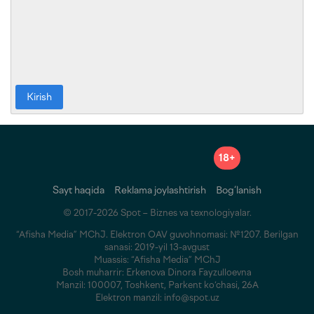
Kirish
18+
Sayt haqida
Reklama joylashtirish
Bog‘lanish
© 2017-2026 Spot – Biznes va texnologiyalar.
“Afisha Media” MChJ. Elektron OAV guvohnomasi: №1207. Berilgan
sanasi: 2019-yil 13-avgust
Muassis: “Afisha Media” MChJ
Bosh muharrir: Erkenova Dinora Fayzulloevna
Manzil: 100007, Toshkent, Parkent ko‘chasi, 26A
Elektron manzil: info@spot.uz