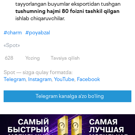
tayyorlangan buyumlar eksportidan tushgan
tushumning hajmi 80 foizni tashkil qilgan
ishlab chiqaruvchilar.
#
charm
#
poyabzal
«Spot»
628
Yozing
Tavsiya qilish
Spot — sizga qulay formatda:
Telegram
,
Instagram
,
YouTube
,
Facebook
Telegram kanalga a'zo bo‘ling