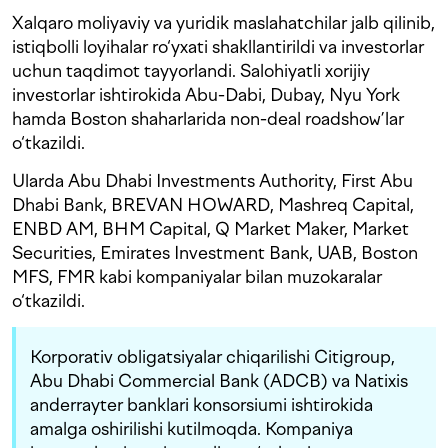
Xalqaro moliyaviy va yuridik maslahatchilar jalb qilinib,
istiqbolli loyihalar ro‘yxati shakllantirildi va investorlar
uchun taqdimot tayyorlandi. Salohiyatli xorijiy
investorlar ishtirokida Abu-Dabi, Dubay, Nyu York
hamda Boston shaharlarida non-deal roadshow’lar
o‘tkazildi.
Ularda Abu Dhabi Investments Authority, First Abu
Dhabi Bank, BREVAN HOWARD, Mashreq Capital,
ENBD AM, BHM Capital, Q Market Maker, Market
Securities, Emirates Investment Bank, UAB, Boston
MFS, FMR kabi kompaniyalar bilan muzokaralar
o‘tkazildi.
Korporativ obligatsiyalar chiqarilishi Citigroup,
Abu Dhabi Commercial Bank (ADCB) va Natixis
anderrayter banklari konsorsiumi ishtirokida
amalga oshirilishi kutilmoqda. Kompaniya