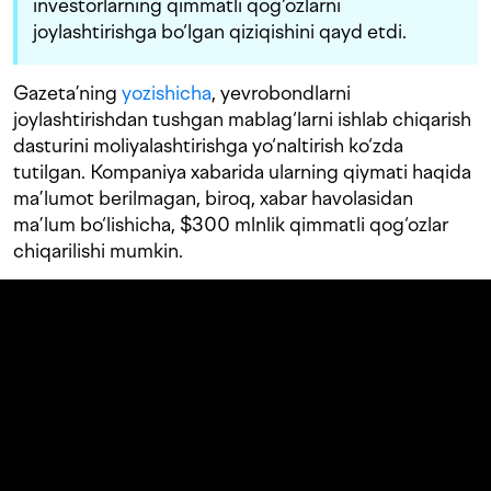
investorlarning qimmatli qog‘ozlarni
joylashtirishga bo‘lgan qiziqishini qayd etdi.
Gazeta’ning
yozishicha
, yevrobondlarni
joylashtirishdan tushgan mablag‘larni ishlab chiqarish
dasturini moliyalashtirishga yo‘naltirish ko‘zda
tutilgan. Kompaniya xabarida ularning qiymati haqida
ma’lumot berilmagan, biroq, xabar havolasidan
ma’lum bo‘lishicha, $300 mlnlik qimmatli qog‘ozlar
chiqarilishi mumkin.