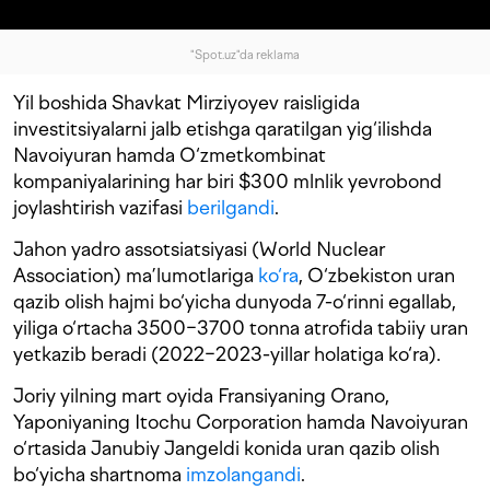
"Spot.uz"da reklama
Yil boshida Shavkat Mirziyoyev raisligida
investitsiyalarni jalb etishga qaratilgan yig‘ilishda
Navoiyuran hamda O‘zmetkombinat
kompaniyalarining har biri $300 mlnlik yevrobond
joylashtirish vazifasi
berilgandi
.
Jahon yadro assotsiatsiyasi (World Nuclear
Association) ma’lumotlariga
ko‘ra
, O‘zbekiston uran
qazib olish hajmi bo‘yicha dunyoda 7-o‘rinni egallab,
yiliga o‘rtacha 3500−3700 tonna atrofida tabiiy uran
yetkazib beradi (2022−2023-yillar holatiga ko‘ra).
Joriy yilning mart oyida Fransiyaning Orano,
Yaponiyaning Itochu Corporation hamda Navoiyuran
o‘rtasida Janubiy Jangeldi konida uran qazib olish
bo‘yicha shartnoma
imzolangandi
.