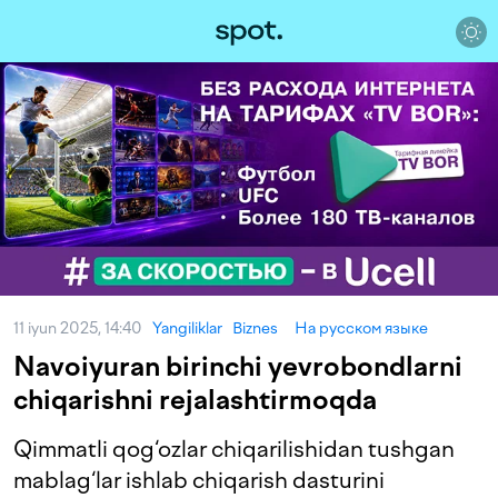
11 iyun 2025, 14:40
Yangiliklar
Biznes
На русском языке
Navoiyuran birinchi yevrobondlarni
chiqarishni rejalashtirmoqda
Qimmatli qog‘ozlar chiqarilishidan tushgan
mablag‘lar ishlab chiqarish dasturini