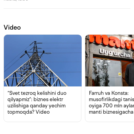
Video
“Svet tezroq kelishini duo
Farruh va Konsta:
qilyapmiz”: biznes elektr
musofirlikdagi tan
uzilishiga qanday yechim
oyiga 700 mln ayla
topmoqda? Video
manti biznesigacha