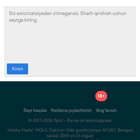
Kirish
18+
Sayt haqida
Reklama joylashtirish
Bog‘lanish
© 2017-2026 Spot – Biznes va texnologiyalar.
“Afisha Media” MChJ. Elektron OAV guvohnomasi: №1207. Berilgan
sanasi: 2019-yil 13-avgust