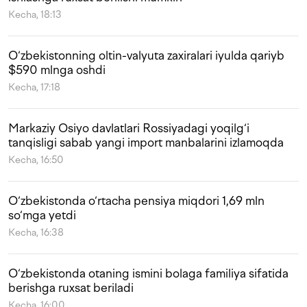
Kecha, 18:13
O‘zbekistonning oltin-valyuta zaxiralari iyulda qariyb
$590 mlnga oshdi
Kecha, 17:18
Markaziy Osiyo davlatlari Rossiyadagi yoqilg‘i
tanqisligi sabab yangi import manbalarini izlamoqda
Kecha, 16:50
O‘zbekistonda o‘rtacha pensiya miqdori 1,69 mln
so‘mga yetdi
Kecha, 16:38
O‘zbekistonda otaning ismini bolaga familiya sifatida
berishga ruxsat beriladi
Kecha, 16:00