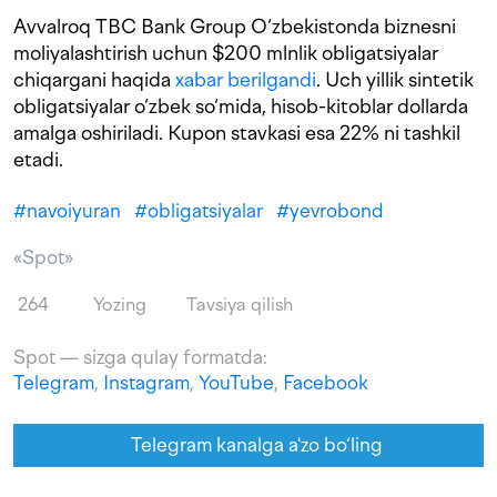
Avvalroq TBC Bank Group O‘zbekistonda biznesni
moliyalashtirish uchun $200 mlnlik obligatsiyalar
chiqargani haqida
xabar berilgandi
. Uch yillik sintetik
obligatsiyalar o‘zbek so‘mida, hisob-kitoblar dollarda
amalga oshiriladi. Kupon stavkasi esa 22% ni tashkil
etadi.
#
navoiyuran
#
obligatsiyalar
#
yevrobond
«Spot»
264
Yozing
Tavsiya qilish
Spot — sizga qulay formatda:
Telegram
,
Instagram
,
YouTube
,
Facebook
Telegram kanalga a'zo bo‘ling