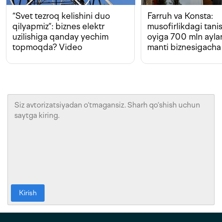
“Svet tezroq kelishini duo
Farruh va Konsta:
qilyapmiz”: biznes elektr
musofirlikdagi tan
uzilishiga qanday yechim
oyiga 700 mln ayla
topmoqda? Video
manti biznesigacha
Kirish