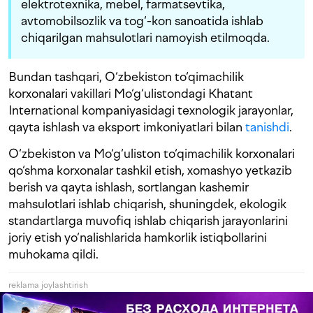
elektrotexnika, mebel, farmatsevtika,
avtomobilsozlik va tog‘-kon sanoatida ishlab
chiqarilgan mahsulotlari namoyish etilmoqda.
Bundan tashqari, O‘zbekiston to‘qimachilik
korxonalari vakillari Mo‘g‘ulistondagi Khatant
International kompaniyasidagi texnologik jarayonlar,
qayta ishlash va eksport imkoniyatlari bilan
tanishdi
.
O‘zbekiston va Mo‘g‘uliston to‘qimachilik korxonalari
qo‘shma korxonalar tashkil etish, xomashyo yetkazib
berish va qayta ishlash, sortlangan kashemir
mahsulotlari ishlab chiqarish, shuningdek, ekologik
standartlarga muvofiq ishlab chiqarish jarayonlarini
joriy etish yo‘nalishlarida hamkorlik istiqbollarini
muhokama qildi.
reklama joylashtirish