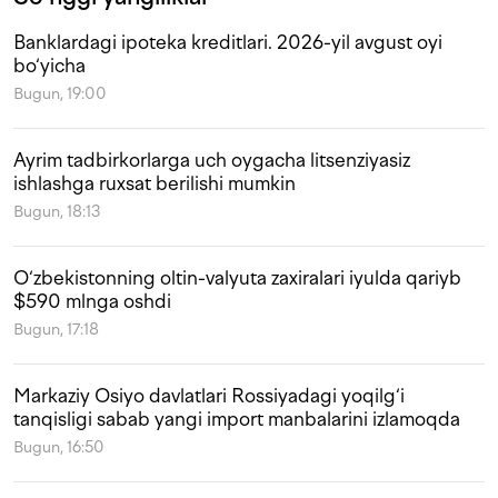
Banklardagi ipoteka kreditlari. 2026-yil avgust oyi
bo‘yicha
Bugun, 19:00
Ayrim tadbirkorlarga uch oygacha litsenziyasiz
ishlashga ruxsat berilishi mumkin
Bugun, 18:13
O‘zbekistonning oltin-valyuta zaxiralari iyulda qariyb
$590 mlnga oshdi
Bugun, 17:18
Markaziy Osiyo davlatlari Rossiyadagi yoqilg‘i
tanqisligi sabab yangi import manbalarini izlamoqda
Bugun, 16:50