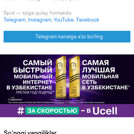
Spot — sizga qulay formatda:
Telegram
,
Instagram
,
YouTube
,
Facebook
Telegram kanalga a'zo bo‘ling
So‘nggi yangiliklar