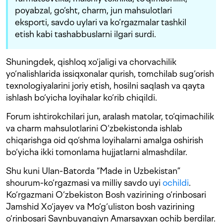
poyabzal, go‘sht, charm, jun mahsulotlari
eksporti, savdo uylari va ko‘rgazmalar tashkil
etish kabi tashabbuslarni ilgari surdi.
Shuningdek, qishloq xo‘jaligi va chorvachilik
yo‘nalishlarida issiqxonalar qurish, tomchilab sug‘orish
texnologiyalarini joriy etish, hosilni saqlash va qayta
ishlash bo‘yicha loyihalar ko‘rib chiqildi.
Forum ishtirokchilari jun, aralash matolar, to‘qimachilik
va charm mahsulotlarini O‘zbekistonda ishlab
chiqarishga oid qo‘shma loyihalarni amalga oshirish
bo‘yicha ikki tomonlama hujjatlarni almashdilar.
Shu kuni Ulan-Batorda “Made in Uzbekistan”
shourum-ko‘rgazmasi va milliy savdo uyi
ochildi
.
Ko‘rgazmani O‘zbekiston Bosh vazirining o‘rinbosari
Jamshid Xo‘jayev va Mo‘g‘uliston bosh vazirining
o‘rinbosari Saynbuyangiyn Amarsayxan ochib berdilar.