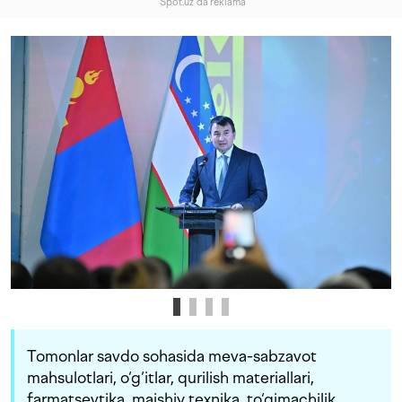
"Spot.uz"da reklama
Tomonlar savdo sohasida meva-sabzavot
mahsulotlari, o‘g‘itlar, qurilish materiallari,
farmatsevtika, maishiy texnika, to‘qimachilik,