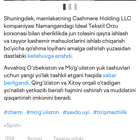
Shuningdek, mamlakatning Cashmere Holding LLC
kompaniyasi Namangandagi Ideal Tekstil Orzu
korxonasi bilan sheriklikda jun tolasini qayta ishlash
va tayyor kashemir mahsulotlarini ishlab chiqarish
bo‘yicha qo‘shma loyihani amalga oshirish yuzasidan
dastlabki
kelishuvga erishdi
.
Avvalroq O‘zbekiston va Mo‘g‘uliston yuk tashuvlari
uchun yangi yo‘lak tashkil etgani haqida
xabar
berilgandi
. Qirg‘iziston va Xitoy orqali o‘tadigan
yo‘nalish yetkazib berish hajmini oshirish va muddatini
qisqartirish imkonini beradi.
#
charm
#
mo‘g‘uliston
#
savdo uyi
#
to‘qimachilik
«Spot»
358
Yozing
Tavsiya qilish