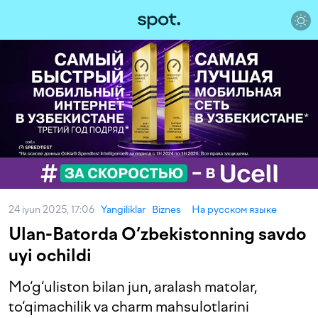
24 iyun 2025, 17:06
Yangiliklar
Biznes
На русском языке
Ulan-Batorda O‘zbekistonning savdo
uyi ochildi
Mo‘g‘uliston bilan jun, aralash matolar,
to‘qimachilik va charm mahsulotlarini