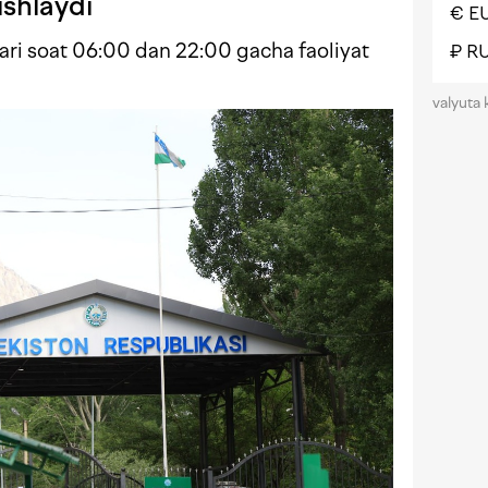
ishlaydi
€ E
ri soat 06:00 dan 22:00 gacha faoliyat
₽ R
valyuta 