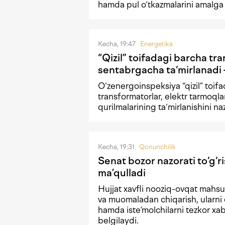
hamda pul o‘tkazmalarini amalga
Kecha, 19:47
Energetika
“Qizil” toifadagi barcha tr
sentabrgacha ta‘mirlanad
O‘zenergoinspeksiya “qizil” toif
transformatorlar, elektr tarmoqla
qurilmalarining ta‘mirlanishini naz
Kecha, 19:31
Qonunchilik
Senat bozor nazorati to‘g‘r
ma’qulladi
Hujjat xavfli nooziq-ovqat mahsul
va muomaladan chiqarish, ularni 
hamda iste’molchilarni tezkor xaba
belgilaydi.