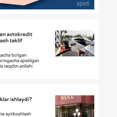
gan avtokredit
ash taklif
gacha bo‘lgan
o‘mgacha ajratilgan
da taqdim etilishi
klar ishlaydi?
ta ayirboshlash