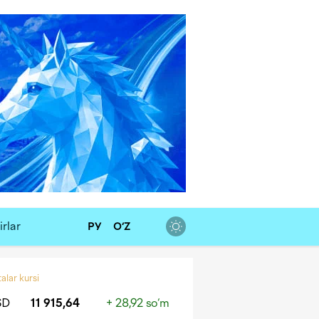
rlar
РУ
O‘Z
alar kursi
SD
11 915,64
+ 28,92 so‘m