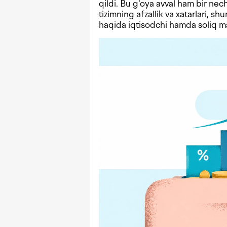
qildi. Bu g‘oya avval ham bir n
tizimning afzallik va xatarlari, shu
haqida iqtisodchi hamda soliq mas