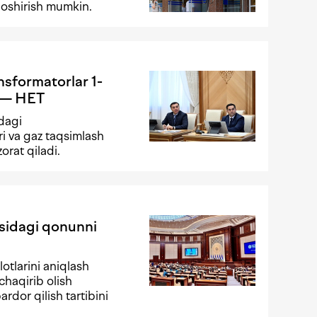
 oshirish mumkin.
ansformatorlar 1-
i — HET
adagi
ri va gaz taqsimlash
orat qiladi.
isidagi qonunni
otlarini aniqlash
chaqirib olish
rdor qilish tartibini