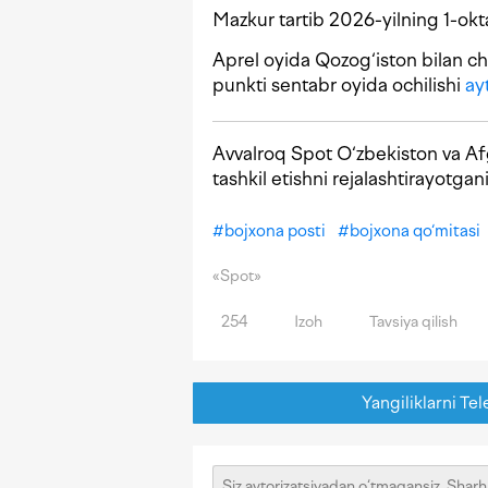
Mazkur tartib 2026-yilning 1-okt
Aprel oyida Qozog‘iston bilan ch
punkti sentabr oyida ochilishi
ay
Avvalroq Spot O‘zbekiston va Afg
tashkil etishni rejalashtirayotga
#
bojxona posti
#
bojxona qo‘mitasi
«Spot»
254
Izoh
Tavsiya qilish
Yangiliklarni Tel