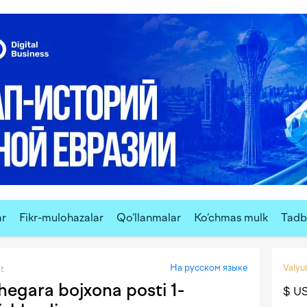
ar
Fikr-mulohazalar
Qo‘llanmalar
Ko‘chmas mulk
Tadbi
На русском языке
Valyut
ot
hegara bojxona posti 1-
$ U