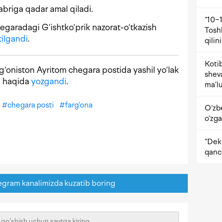
abriga qadar amal qiladi.
“10−1
egaradagi G‘ishtko‘prik nazorat-o‘tkazish
Tosh
tilgandi
.
qilin
Kotib
‘oniston Ayritom chegara postida yashil yo‘lak
shev
ni haqida
yozgandi
.
ma’lu
#
chegara posti
#
farg'ona
O‘zb
o‘zga
“Dekr
qanc
egram kanalimizda kuzatib boring