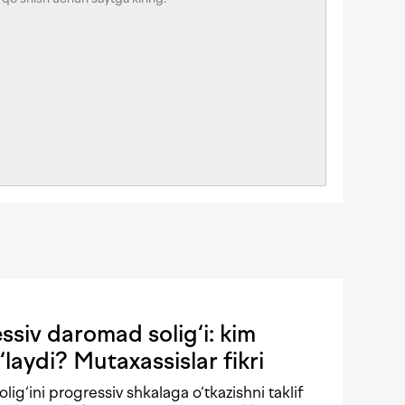
siv daromad solig‘i: kim
‘laydi? Mutaxassislar fikri
solig‘ini progressiv shkalaga o‘tkazishni taklif