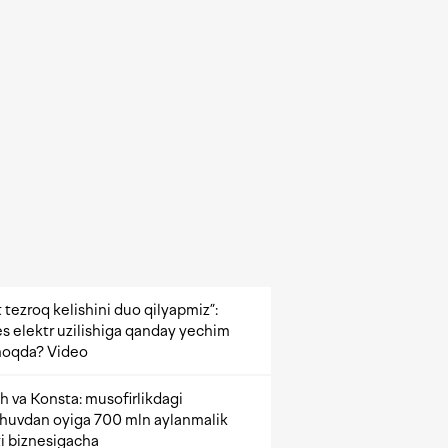
 tezroq kelishini duo qilyapmiz”:
s elektr uzilishiga qanday yechim
oqda? Video
h va Konsta: musofirlikdagi
shuvdan oyiga 700 mln aylanmalik
i biznesigacha