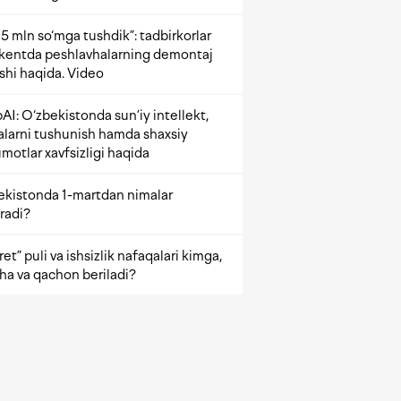
5 mln so‘mga tushdik”: tadbirkorlar
kentda peshlavhalarning demontaj
ishi haqida. Video
AI: O‘zbekistonda sun’iy intellekt,
alarni tushunish hamda shaxsiy
motlar xavfsizligi haqida
ekistonda 1-martdan nimalar
radi?
et” puli va ishsizlik nafaqalari kimga,
ha va qachon beriladi?