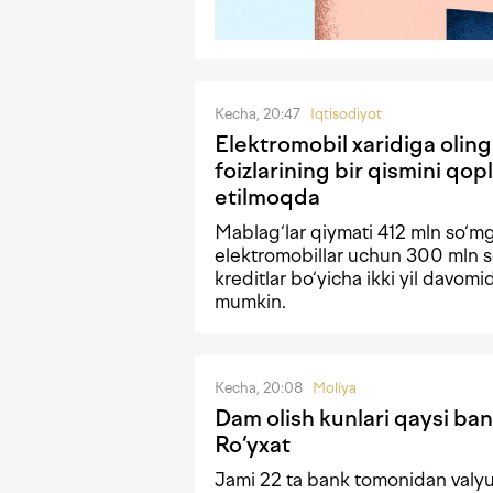
Kecha, 20:47
Iqtisodiyot
Elektromobil xaridiga olin
foizlarining bir qismini qopl
etilmoqda
Mablag‘lar qiymati 412 mln so‘m
elektromobillar uchun 300 mln s
kreditlar bo‘yicha ikki yil davomi
mumkin.
Kecha, 20:08
Moliya
Dam olish kunlari qaysi ban
Ro‘yxat
Jami 22 ta bank tomonidan valyu