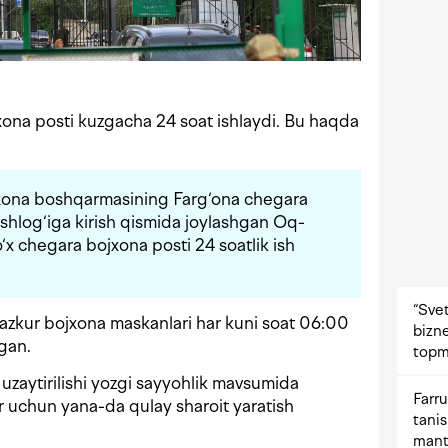
ona posti kuzgacha 24 soat ishlaydi. Bu haqda
ojxona boshqarmasining Farg‘ona chegara
shlog‘iga kirish qismida joylashgan Oq-
x chegara bojxona posti 24 soatlik ish
“Svet
azkur bojxona maskanlari har kuni soat 06:00
bizne
gan.
topm
g uzaytirilishi yozgi sayyohlik mavsumida
Farru
 uchun yana-da qulay sharoit yaratish
tani
mant