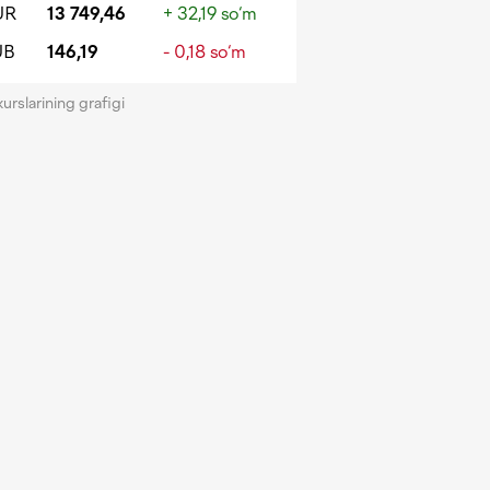
UR
13 749,46
+ 32,19 so‘m
UB
146,19
- 0,18 so‘m
kurslarining grafigi