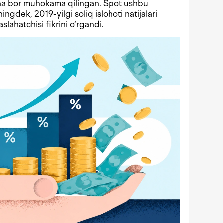
echa bor muhokama qilingan. Spot ushbu
ningdek, 2019-yilgi soliq islohoti natijalari
lahatchisi fikrini o‘rgandi.