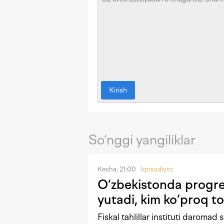
Kirish
So‘nggi yangiliklar
Kecha, 21:00
Iqtisodiyot
O‘zbekistonda progres
yutadi, kim ko‘proq to
Fiskal tahlillar instituti daromad 