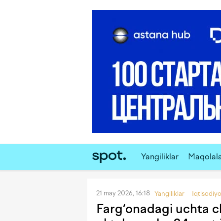
Yangiliklar
Maqolal
21 may 2026, 16:18
Yangiliklar
Iqtisodiy
Farg‘onadagi uchta c