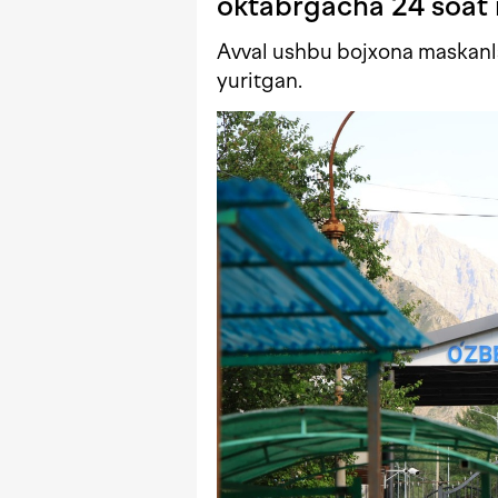
oktabrgacha 24 soat 
Avval ushbu bojxona maskanla
yuritgan.