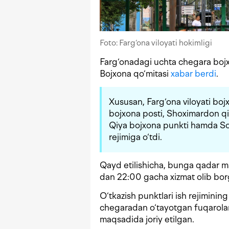
Foto: Farg‘ona viloyati hokimligi
Farg‘onadagi uchta chegara bojx
Bojxona qo‘mitasi
xabar berdi
.
Xususan, Farg‘ona viloyati b
bojxona posti, Shoximardon qi
Qiya bojxona punkti hamda So‘
rejimiga o‘tdi.
Qayd etilishicha, bunga qadar m
dan 22:00 gacha xizmat olib bor
O‘tkazish punktlari ish rejiminin
chegaradan o‘tayotgan fuqarolar
maqsadida joriy etilgan.