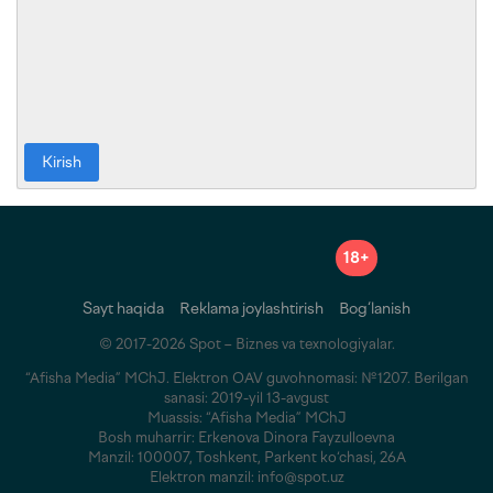
Kirish
18+
Sayt haqida
Reklama joylashtirish
Bog‘lanish
© 2017-2026 Spot – Biznes va texnologiyalar.
“Afisha Media” MChJ. Elektron OAV guvohnomasi: №1207. Berilgan
sanasi: 2019-yil 13-avgust
Muassis: “Afisha Media” MChJ
Bosh muharrir: Erkenova Dinora Fayzulloevna
Manzil: 100007, Toshkent, Parkent ko‘chasi, 26A
Elektron manzil: info@spot.uz