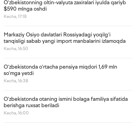
O‘zbekistonning oltin-valyuta zaxiralari iyulda qariyb
$590 mlnga oshdi
Kecha, 17:18
Markaziy Osiyo davlatlari Rossiyadagi yoqilg‘i
tanqisligi sabab yangi import manbalarini izlamoqda
Kecha, 16:50
O‘zbekistonda o‘rtacha pensiya miqdori 1,69 mln
so‘mga yetdi
Kecha, 16:38
O‘zbekistonda otaning ismini bolaga familiya sifatida
berishga ruxsat beriladi
Kecha, 16:00