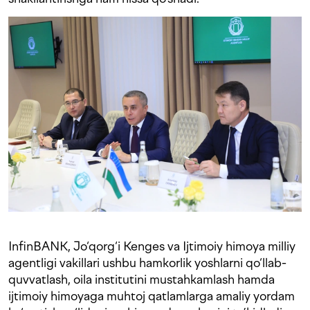
InfinBANK, Jo‘qorg‘i Kenges va Ijtimoiy himoya milliy
agentligi vakillari ushbu hamkorlik yoshlarni qo‘llab-
quvvatlash, oila institutini mustahkamlash hamda
ijtimoiy himoyaga muhtoj qatlamlarga amaliy yordam