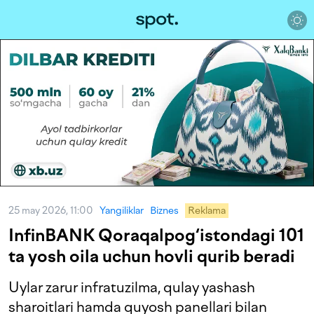
25 may 2026, 11:00
Yangiliklar
Biznes
Reklama
InfinBANK Qoraqalpog‘istondagi 101
ta yosh oila uchun hovli qurib beradi
Uylar zarur infratuzilma, qulay yashash
sharoitlari hamda quyosh panellari bilan