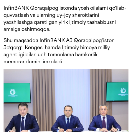
InfinBANK Qoraqalpog‘istonda yosh oilalarni qo‘llab-
quvvatlash va ularning uy-joy sharoitlarini
yaxshilashga qaratilgan yirik ijtimoiy tashabbusni
amalga oshirmoqda.
Shu maqsadda InfinBANK AJ Qoraqalpog‘iston
Jo‘qorg‘i Kengesi hamda Ijtimoiy himoya milliy
agentligi bilan uch tomonlama hamkorlik
memorandumini imzoladi.