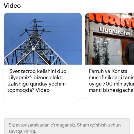
Video
“Svet tezroq kelishini duo
Farruh va Konsta:
qilyapmiz”: biznes elektr
musofirlikdagi tan
uzilishiga qanday yechim
oyiga 700 mln ayla
topmoqda? Video
manti biznesigacha