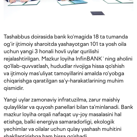
Tashabbus doirasida bank ko‘magida 18 ta tumanda
og‘ir ijtimoiy sharoitda yashayotgan 101 ta yosh oila
uchun yangi 3 honali hovli uylar qurilishi
rejalashtirilgan. Mazkur loyiha InfinBANK`ning aholini
qo‘llab-quvvatlash, hududlar rivojiga hissa qo‘shish
va ijtimoiy mas’uliyat tamoyillarini amalda ro‘yobga
chiqarishga qaratilgan sa’y-harakatlarining muhim
qismidir.
Yangi uylar zamonaviy infratuzilma, zarur maishiy
qulayliklar va quyosh panellari bilan ta’minlanadi. Bank
mazkur loyiha orqali nafaqat uy-joy masalasini hal
etishga, balki energiya samaradorligi, ekologik
yechimlar va oilalar uchun qulay yashash muhitini
shakllantirishga ham hissa qo‘shadi.