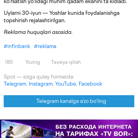
ko‘rsatish yo‘lidagi muhim qadam ekanini ta’kidladi.
Uylarni 30-iyun — Yoshlar kunida foydalanishga
topshirish rejalashtirilgan.
Reklama huquqlari asosida.
#
infinbank
#
reklama
185
Yozing
Tavsiya qilish
Spot — sizga qulay formatda:
Telegram
,
Instagram
,
YouTube
,
Facebook
Telegram kanalga a'zo bo‘ling