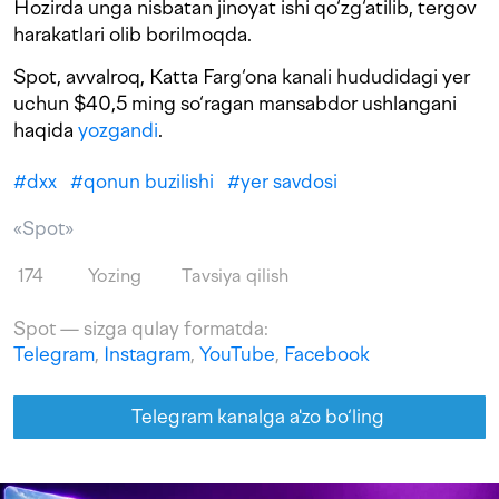
Hozirda unga nisbatan jinoyat ishi qo‘zg‘atilib, tergov
harakatlari olib borilmoqda.
Spot, avvalroq, Katta Farg‘ona kanali hududidagi yer
uchun $40,5 ming so‘ragan mansabdor ushlangani
haqida
yozgandi
.
#
dxx
#
qonun buzilishi
#
yer savdosi
«Spot»
174
Yozing
Tavsiya qilish
Spot — sizga qulay formatda:
Telegram
,
Instagram
,
YouTube
,
Facebook
Telegram kanalga a'zo bo‘ling