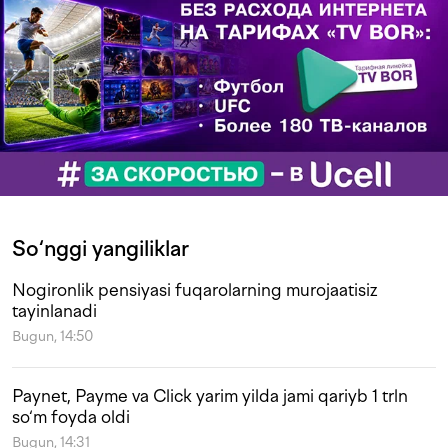
So‘nggi yangiliklar
Nogironlik pensiyasi fuqarolarning murojaatisiz
tayinlanadi
Bugun, 14:50
Paynet, Payme va Click yarim yilda jami qariyb 1 trln
so‘m foyda oldi
Bugun, 14:31