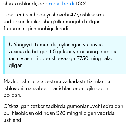
shaxs ushlandi, deb
xabar berdi
DXX.
Toshkent shahrida yashovchi 47 yoshli shaxs
tadbirkorlik bilan shug‘ullanmoqchi bo‘lgan
fuqaroning ishonchiga kiradi.
U Yangiyo‘l tumanida joylashgan va davlat
zaxirasida bo‘lgan 1,5 gektar yerni uning nomiga
rasmiylashtirib berish evaziga $750 ming talab
qilgan.
Mazkur ishni u arxitektura va kadastr tizimlarida
ishlovchi mansabdor tanishlari orqali qilmoqchi
bo‘lgan.
O‘tkazilgan tezkor tadbirda gumonlanuvchi so‘ralgan
pul hisobidan oldindan $20 mingni olgan vaqtida
ushlandi.