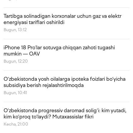
Tartibga solinadigan korxonalar uchun gaz va elektr
energiyasi tariflari oshirildi
Bugun, 13:12
iPhone 18 Pro’lar sotuvga chiqqan zahoti tugashi
mumkin — OAV
Bugun, 12:20
O‘zbekistonda yosh oilalarga ipoteka foizlari bo‘yicha
subsidiya berish rejalashtirilmoqda
Bugun, 10:41
O‘zbekistonda progressiv daromad solig‘i: kim yutadi,
kim ko‘proq to‘laydi? Mutaxassislar fikri
Kecha, 21:00