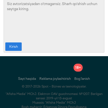
Kirish
18+
Sayt haqida
Reklama joylashtirish
Bog‘lanish
© 2017-2026 Spot – Biznes va texnologiyalar.
“Afisha Media” MChJ. Elektron OAV guvohnomasi: №1207. Berilgan
sanasi: 2019-yil 13-avgust
Muassis: “Afisha Media” MChJ
Bosh muharrir: Erkenova Dinora Fayzulloevna