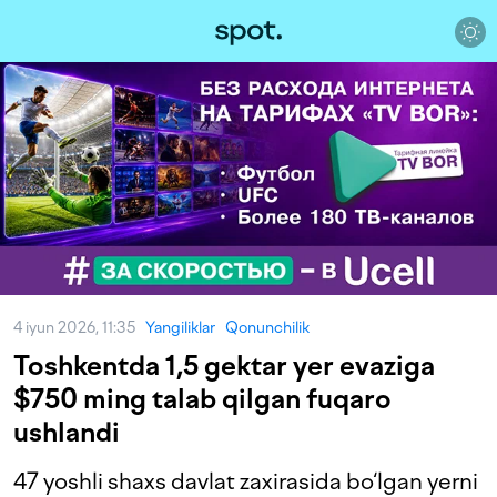
4 iyun 2026, 11:35
Yangiliklar
Qonunchilik
Toshkentda 1,5 gektar yer evaziga
$750 ming talab qilgan fuqaro
ushlandi
47 yoshli shaxs davlat zaxirasida bo‘lgan yerni