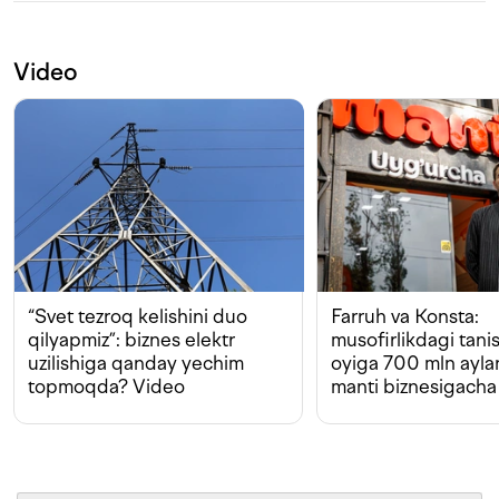
Video
“Svet tezroq kelishini duo
Farruh va Konsta:
qilyapmiz”: biznes elektr
musofirlikdagi tan
uzilishiga qanday yechim
oyiga 700 mln ayla
topmoqda? Video
manti biznesigacha