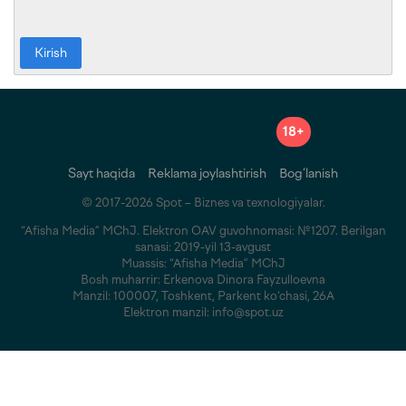
Kirish
18+
Sayt haqida
Reklama joylashtirish
Bog‘lanish
© 2017-2026 Spot – Biznes va texnologiyalar.
“Afisha Media” MChJ. Elektron OAV guvohnomasi: №1207. Berilgan
sanasi: 2019-yil 13-avgust
Muassis: “Afisha Media” MChJ
Bosh muharrir: Erkenova Dinora Fayzulloevna
Manzil: 100007, Toshkent, Parkent ko‘chasi, 26A
Elektron manzil: info@spot.uz