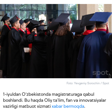
Foto: Yevgeniy Sorochin / Spot
1-iyuldan O‘zbekistonda magistraturaga qabul
boshlandi. Bu haqda Oliy ta’lim, fan va innovatsiyalar
vazirligi matbuot xizmati
xabar bermoqda
.