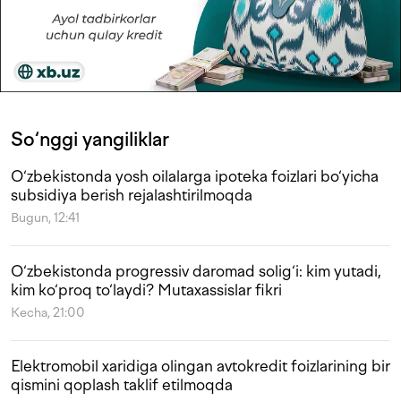
So‘nggi yangiliklar
O‘zbekistonda yosh oilalarga ipoteka foizlari bo‘yicha
subsidiya berish rejalashtirilmoqda
Bugun, 12:41
O‘zbekistonda progressiv daromad solig‘i: kim yutadi,
kim ko‘proq to‘laydi? Mutaxassislar fikri
Kecha, 21:00
Elektromobil xaridiga olingan avtokredit foizlarining bir
qismini qoplash taklif etilmoqda