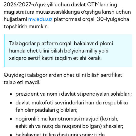
2026/2027-o‘quv yili uchun davlat OTMlarining
magistratura mutaxassisliklariga o‘qishga kirish uchun
hujjatlarni
my.edu.uz
platformasi orqali 30-iyulgacha
topshirish mumkin.
Talabgorlar platform orqali bakalavr diplomi
hamda chet tilini bilish bo‘yicha milliy yoki
xalqaro sertifikatni taqdim etishi kerak.
Quyidagi talabgorlardan chet tilini bilish sertifikati
talab etilmaydi:
prezident va nomli davlat stipendiyalari sohiblari;
davlat mukofoti sovrindorlari hamda respublika
fan olimpiadalari g‘oliblari;
nogironlik ma’lumotnomasi mavjud (ko‘rish,
eshitish va nutqida nuqsoni bo‘lgan) shaxslar;
bakalavriat ta’lim dasturini xorijiy tilda