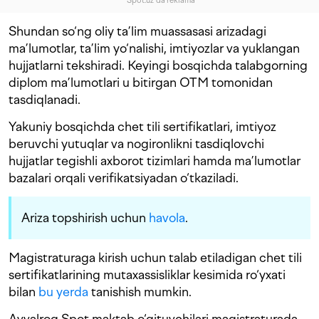
"Spot.uz"da reklama
Shundan so‘ng oliy ta’lim muassasasi arizadagi
ma’lumotlar, ta’lim yo‘nalishi, imtiyozlar va yuklangan
hujjatlarni tekshiradi. Keyingi bosqichda talabgorning
diplom ma’lumotlari u bitirgan OTM tomonidan
tasdiqlanadi.
Yakuniy bosqichda chet tili sertifikatlari, imtiyoz
beruvchi yutuqlar va nogironlikni tasdiqlovchi
hujjatlar tegishli axborot tizimlari hamda ma’lumotlar
bazalari orqali verifikatsiyadan o‘tkaziladi.
Ariza topshirish uchun
havola
.
Magistraturaga kirish uchun talab etiladigan chet tili
sertifikatlarining mutaxassisliklar kesimida ro‘yxati
bilan
bu yerda
tanishish mumkin.
Avvalroq Spot maktab o‘qituvchilari magistraturada