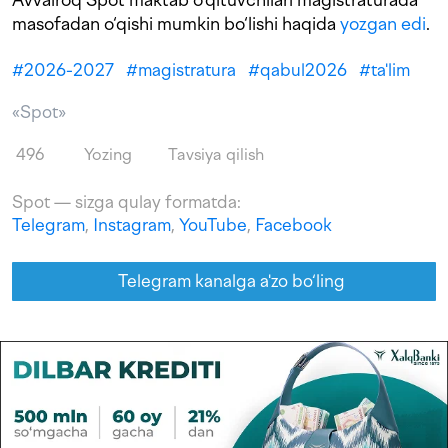
masofadan o‘qishi mumkin bo‘lishi haqida
yozgan edi
.
#
2026-2027
#
magistratura
#
qabul2026
#
ta'lim
«Spot»
496
Yozing
Tavsiya qilish
Spot — sizga qulay formatda:
Telegram
,
Instagram
,
YouTube
,
Facebook
Telegram kanalga a'zo bo‘ling