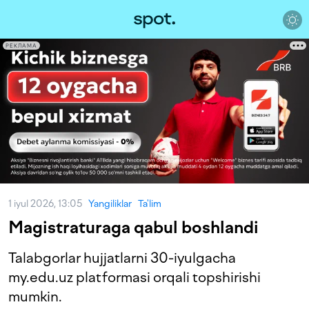
РЕКЛАМА
1 iyul 2026, 13:05
Yangiliklar
Ta'lim
Magistraturaga qabul boshlandi
Talabgorlar hujjatlarni 30-iyulgacha
my.edu.uz platformasi orqali topshirishi
mumkin.