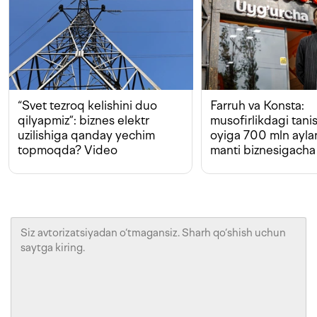
“Svet tezroq kelishini duo
Farruh va Konsta:
qilyapmiz”: biznes elektr
musofirlikdagi tan
uzilishiga qanday yechim
oyiga 700 mln ayla
topmoqda? Video
manti biznesigacha