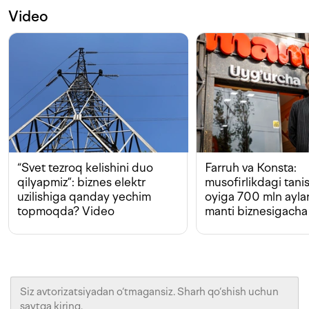
Video
“Svet tezroq kelishini duo
Farruh va Konsta:
qilyapmiz”: biznes elektr
musofirlikdagi tan
uzilishiga qanday yechim
oyiga 700 mln ayla
topmoqda? Video
manti biznesigacha