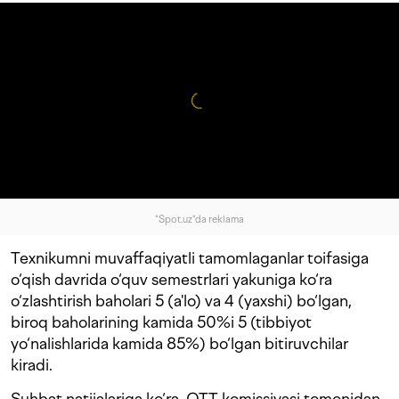
"Spot.uz"da reklama
Texnikumni muvaffaqiyatli tamomlaganlar toifasiga
o‘qish davrida o‘quv semestrlari yakuniga ko‘ra
o‘zlashtirish baholari 5 (a'lo) va 4 (yaxshi) bo‘lgan,
biroq baholarining kamida 50%i 5 (tibbiyot
yo‘nalishlarida kamida 85%) bo‘lgan bitiruvchilar
kiradi.
Suhbat natijalariga ko‘ra, OTT komissiyasi tomonidan