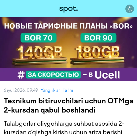
6 iyul 2026, 09:49
Yangiliklar
Ta'lim
Texnikum bitiruvchilari uchun OTMga
2-kursdan qabul boshlandi
Talabgorlar oliygohlarga suhbat asosida 2-
kursdan o‘qishga kirish uchun ariza berishi