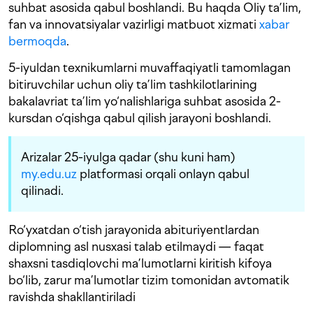
suhbat asosida qabul boshlandi. Bu haqda Oliy ta’lim,
fan va innovatsiyalar vazirligi matbuot xizmati
xabar
bermoqda
.
5-iyuldan texnikumlarni muvaffaqiyatli tamomlagan
bitiruvchilar uchun oliy ta’lim tashkilotlarining
bakalavriat ta’lim yo‘nalishlariga suhbat asosida 2-
kursdan o‘qishga qabul qilish jarayoni boshlandi.
Arizalar 25-iyulga qadar (shu kuni ham)
my.edu.uz
platformasi orqali onlayn qabul
qilinadi.
Ro‘yxatdan o‘tish jarayonida abituriyentlardan
diplomning asl nusxasi talab etilmaydi — faqat
shaxsni tasdiqlovchi ma’lumotlarni kiritish kifoya
bo‘lib, zarur ma’lumotlar tizim tomonidan avtomatik
ravishda shakllantiriladi