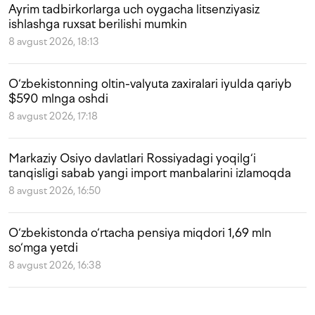
Ayrim tadbirkorlarga uch oygacha litsenziyasiz
ishlashga ruxsat berilishi mumkin
8 avgust 2026, 18:13
O‘zbekistonning oltin-valyuta zaxiralari iyulda qariyb
$590 mlnga oshdi
8 avgust 2026, 17:18
Markaziy Osiyo davlatlari Rossiyadagi yoqilg‘i
tanqisligi sabab yangi import manbalarini izlamoqda
8 avgust 2026, 16:50
O‘zbekistonda o‘rtacha pensiya miqdori 1,69 mln
so‘mga yetdi
8 avgust 2026, 16:38