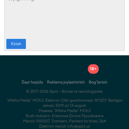
Kirish
18+
Sayt haqida
Reklama joylashtirish
Bog‘lanish
© 2017-2026 Spot – Biznes va texnologiyalar.
“Afisha Media” MChJ. Elektron OAV guvohnomasi: №1207. Berilgan
sanasi: 2019-yil 13-avgust
Muassis: “Afisha Media” MChJ
Bosh muharrir: Erkenova Dinora Fayzulloevna
Manzil: 100007, Toshkent, Parkent ko‘chasi, 26A
Elektron manzil: info@spot.uz