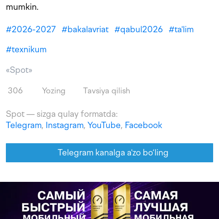
mumkin.
#
2026-2027
#
bakalavriat
#
qabul2026
#
ta'lim
#
texnikum
«Spot»
306
Yozing
Tavsiya qilish
Spot — sizga qulay formatda:
Telegram
,
Instagram
,
YouTube
,
Facebook
Telegram kanalga a'zo bo‘ling