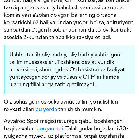
tasdiqlangan yakuniy baholash varaqasida suhbat
komissiyasi a’zolari qo‘ygan ballarning o‘rtacha
ko‘rsatkichi 67 ball va undan yuqori bo‘lsa, abituriyent
suhbatdan o‘tgan hisoblanadi hamda to‘lov-kontrakt
asosida 2-kursdan talabalikka tavsiya etiladi.
Ushbu tartib oliy harbiy, oliy harbiylashtirilgan
ta’lim muassasalari, Toshkent davlat yuridik
universiteti, shuningdek O‘zbekistonda faoliyat
yuritayotgan xorijiy va xususiy OTMlar hamda
ularning filiallariga tatbiq etilmaydi.
O‘z sohasiga mos bakalavriat ta’lim yo‘nalishlari
ro‘yxati bilan
bu yerda
tanishish mumkin.
Avvalroq Spot magistraturaga qabul boshlangani
haqida xabar
bergan edi
. Talabgorlar hujjatlarni 30-
iyulgacha my.edu.uz platformasi orqali topshirishi