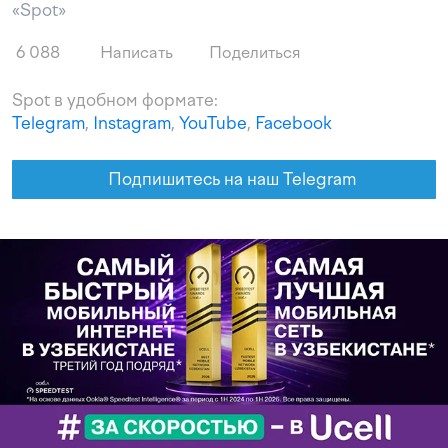
«Spot»
6 088
Написать
Поделиться
Spot в удобном формате:
Telegram
,
Instagram
,
YouTube
,
Facebook
Подпишитесь на наш Telegram