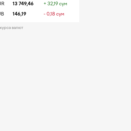
UR
13 749,46
+ 32,19 сум
UB
146,19
- 0,18 сум
 курса валют