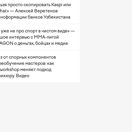
ьзя просто скопировать Kaspi или
at» — Алексей Веретенов
ансформации банков Узбекистана
 уже не про спорт в чистом виде» —
шое интервью с ММА-лигой
GON о деньгах, бойцах и медиа
з от спорных компонентов
реобучение мастеров: как
sworkshop меняет подход
никюру. Видео