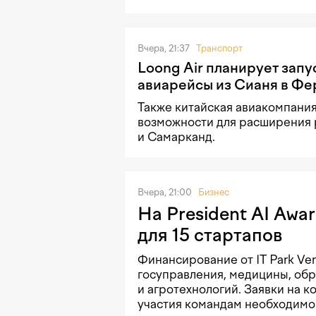
Вчера, 21:37
Транспорт
Loong Air планирует запу
авиарейсы из Сианя в Фе
Также китайская авиакомпани
возможности для расширения 
и Самарканд.
Вчера, 21:00
Бизнес
На President AI Awa
для 15 стартапов
Финансирование от IT Park Ve
госуправления, медицины, об
и агротехнологий. Заявки на к
участия командам необходимо