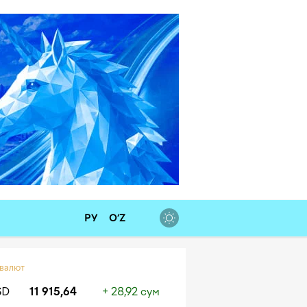
РУ
O‘Z
 валют
SD
11 915,64
+ 28,92 сум