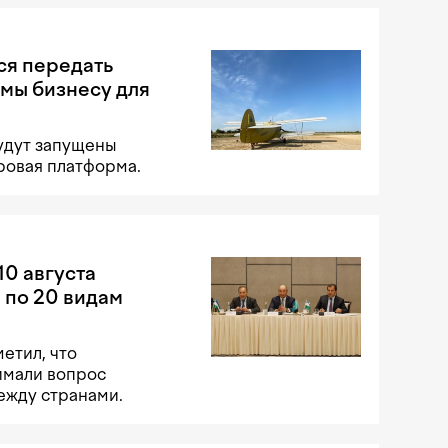
ся передать
мы бизнесу для
удут запущены
ровая платформа.
10 августа
 по 20 видам
етил, что
имали вопрос
ежду странами.