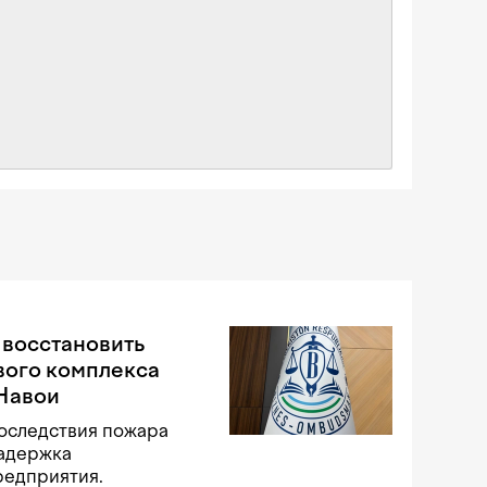
 восстановить
вого комплекса
 Навои
оследствия пожара
задержка
редприятия.