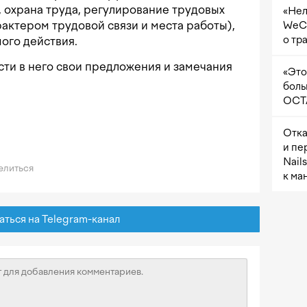
 охрана труда, регулирование трудовых
«Нел
актером трудовой связи и места работы),
WeCh
о тр
ого действия.
ести в него свои предложения и замечания
«Это
боль
OCTA
Отка
и пе
Nail
литься
к ма
ься на Telegram-канал