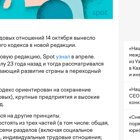
довых отношений 14 октября вынесло
го кодекса в новой редакции.
«Наш
межд
 новую редакцию, Spot
узнал
в апреле.
из У
лу 23 года назад и тогда рассматривался
в Ка
вающий развитие страны в переходный
и ин
«Наш
одекс ориентирован на сохранение
CEO 
новых), крупные предприятия и высокие
конк
д.
ся на другие принципы.
«Сня
стоять из трех частей (в том числе: общая,
поря
 семи разделов (включая социальное
юрис
о, индивидуальные трудовые отношения;