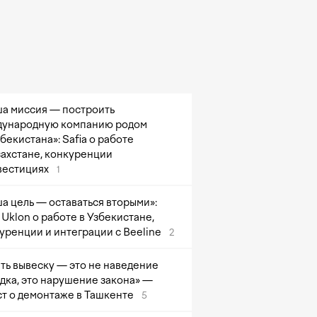
а миссия — построить
ународную компанию родом
збекистана»: Safia о работе
захстане, конкуренции
вестициях
1
а цель — оставаться вторыми»:
Uklon о работе в Узбекистане,
уренции и интеграции с Beeline
2
ть вывеску — это не наведение
дка, это нарушение закона» —
т о демонтаже в Ташкенте
5