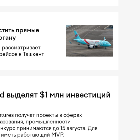
стить прямые
ргану
я рассматривает
рейсов в Ташкент
rd выделят $1 млн инвестиций
ntures получат проекты в сферах
разования, промышленности
онкурс принимаются до 15 августа. Для
 иметь работающий MVP.