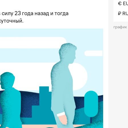
€ E
силу 23 года назад и тогда
₽ R
жуточный.
график