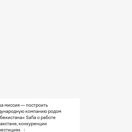
а миссия — построить
ународную компанию родом
збекистана»: Safia о работе
захстане, конкуренции
вестициях
1