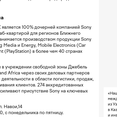
ca
FZE является 100% дочерней компанией Sony
таб-квартирой для регионов Ближнего
занимается производством продукции Sony
g Media и Energy, Mobile Electronics (Car
t (PlayStation) в более чем 40 странах
 в учреждении свободной зоны Джебель
 and Africa через своих деловых партнеров
деятельности в области логистики, продаж,
ивания клиентов. 274 аккредитованных
усиливают присутствие Sony на ключевых
«Наш
межд
из У
. Навои,14
в Ка
0, с понедельника по пятницу.
и ин