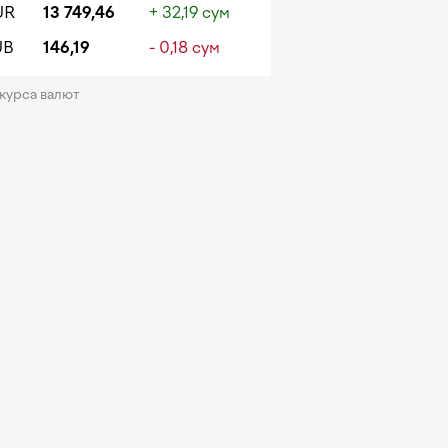
UR
13 749,46
+ 32,19 сум
UB
146,19
- 0,18 сум
 курса валют