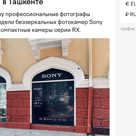
 в Ташкенте
€ E
ny профессиональные фотографы
₽ R
одели беззеркальных фотокамер Sony
график
е компактные камеры серии RX.