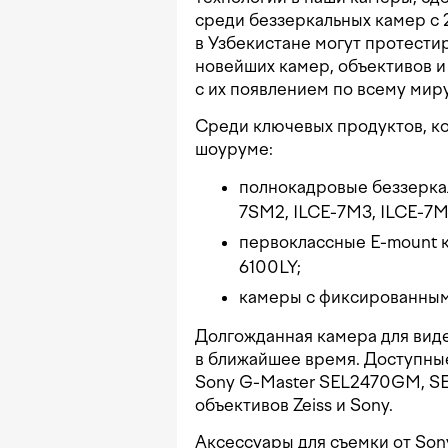
среди беззеркальных камер с 
в Узбекистане могут протести
новейших камер, объективов 
с их появлением по всему мир
Среди ключевых продуктов, к
шоуруме:
полнокадровые беззерка
7SM2, ILCE-7M3, ILCE-7M
первоклассные E-mount к
6100LY;
камеры с фиксированны
Долгожданная камера для виде
в ближайшее время. Доступные
Sony G-Master SEL2470GM, S
объективов Zeiss и Sony.
Аксессуары для съемки от Son