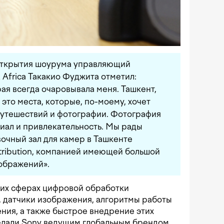
открытия шоурума управляющий
 Africa Такакио Фуджита отметил:
ая всегда очаровывала меня. Ташкент,
это места, которые, по-моему, хочет
путешествий и фотографии. Фотография
иал и привлекательность. Мы рады
очный зал для камер в Ташкенте
tribution, компанией имеющей большой
ображений».
ких сферах цифровой обработки
, датчики изображения, алгоритмы работы
ния, а также быстрое внедрение этих
делали Sony ведущим глобальным брендом