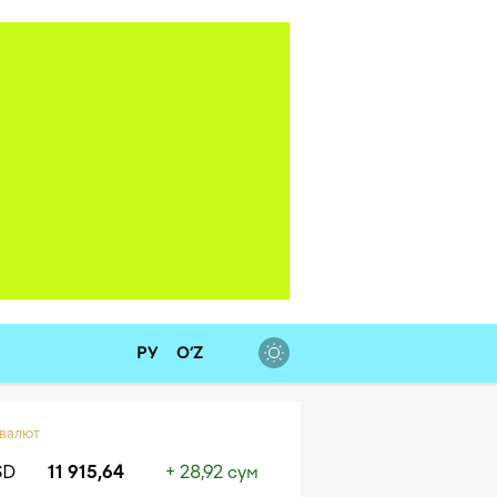
а
Медиакит
Контакты
РУ
O‘Z
 валют
SD
11 915,64
+ 28,92 сум