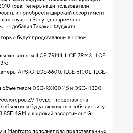
2010 года. Теперь наши пользователи
ровать и приобрести широкий ассортимент
и аксессуаров Sony одновременно
у», — добавил Такакио Фуджита.
оторые будут представлены в новом
льные камеры ILCE-7RM4, ILCE-7RM3, ILCE-
3K;
амеры APS-C ILCE-6600, ILCE-6100L, ILCE-
м объективом DSC-RX100M5 и DSC-H300.
облогеров ZV-1 будет представлена
 объективы будут включать в себя линейку
EL85F14GM и широкий ассортимент G-
y и Manfrotto дополнят ряд представленных