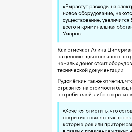
«Вырастут расходы на элект
новое оборудование, некото
существование, увеличится 
всего и криминальная обста
Умаров.
Как отмечает Алина Цимерман
на ценнике для конечного пот
немалых денег стоит оборудов
технической документации.
Рудомёткин также отметил, чт
отразится на стоимости блюд н
потребителей, либо сократит 
«Хочется отметить, что сег
открытия совместных проек
которые решили притормози
в связи с появлением таких