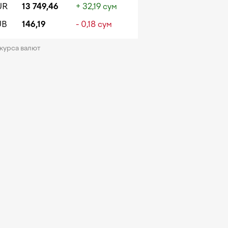
UR
13 749,46
+ 32,19 сум
UB
146,19
- 0,18 сум
 курса валют