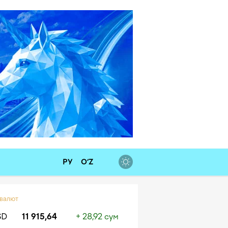
а
Медиакит
Контакты
РУ
O‘Z
 валют
SD
11 915,64
+ 28,92 сум