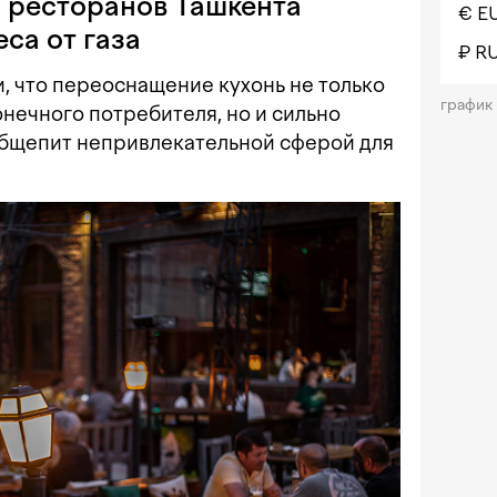
и ресторанов Ташкента
€ E
са от газа
₽ R
 что переоснащение кухонь не только
график
онечного потребителя, но и сильно
 общепит непривлекательной сферой для