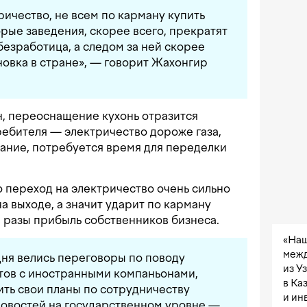
ричество, не всем по карману купить
рые заведения, скорее всего, прекратят
безработица, а следом за ней скорее
новка в стране», — говорит Жахонгир
, переоснащение кухонь отразится
ребителя — электричество дороже газа,
ание, потребуется время для переделки
о переход на электричество очень сильно
а выходе, а значит ударит по карману
в разы прибыль собственников бизнеса.
«Наш
межд
одня велись переговоры по поводу
из У
тов с иностранными компаньонами,
в Ка
ть свои планы по сотрудничеству
и ин
 новостей на государственном уровне —