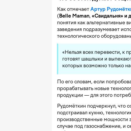
Как отмечает
Артур Рудомётк
(
Belle Maman
,
«Свидальня»
и
понятия как альтернативные ви
заведения подразумевает исп
технологического оборудовани
«Нельзя всех перевести, к пр
готовят шашлыки и выпекают
которых возможно только на
По его словам, если попробова
прорабатывать новые техноло
продукции — для этого потреб
Рудомёткин подчеркнул, что с
подстраивал кухню, технологи
производственные мощности з
случае под газоснабжение, и 