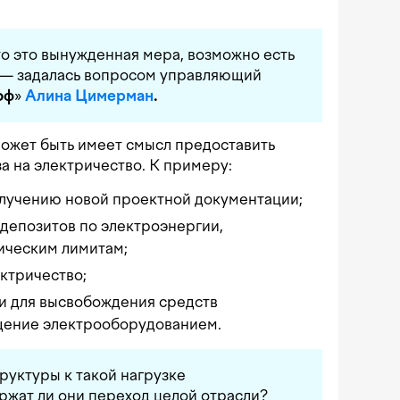
то это вынужденная мера, возможно есть
, — задалась вопросом управляющий
оф
»
Алина Цимерман
.
 может быть имеет смысл предоставить
за на электричество. К примеру:
лучению новой проектной документации;
депозитов по электроэнергии,
ическим лимитам;
ктричество;
и для высвобождения средств
щение электрооборудованием.
руктуры к такой нагрузке
ржат ли они переход целой отрасли?