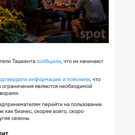
тели Ташкента
сообщили
, что их начинают
одтвердили информацию и пояснили
, что
а ограничения являются необходимой
ворами.
едпринимателям перейти на пользование
к как бизнес, скорее всего, скоро
угие сезоны.
пит