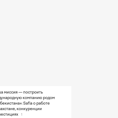
а миссия — построить
ународную компанию родом
збекистана»: Safia о работе
захстане, конкуренции
вестициях
1