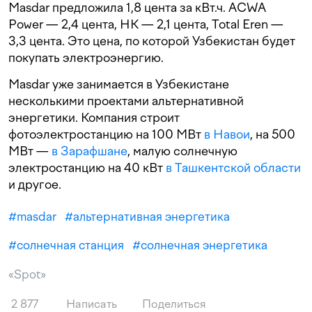
Masdar предложила 1,8 цента за кВт.ч. ACWA
Power — 2,4 цента, HK — 2,1 цента, Total Eren —
3,3 цента. Это цена, по которой Узбекистан будет
покупать электроэнергию.
Masdar уже занимается в Узбекистане
несколькими проектами альтернативной
энергетики. Компания строит
фотоэлектростанцию на 100 МВт
в Навои
, на 500
МВт —
в Зарафшане
, малую солнечную
электростанцию на 40 кВт
в Ташкентской области
и другое.
#
masdar
#
альтернативная энергетика
#
солнечная станция
#
солнечная энергетика
«Spot»
2 877
Написать
Поделиться