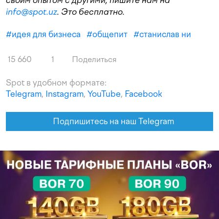
info@spot.uz
. Это бесплатно.
#
идея для бизнеса
#
общепит
#
станислав ни
15 660
1
Поделиться
Spot в удобном формате:
Telegram
,
Instagram
,
YouTube
,
Facebook
Подпишитесь на наш Telegram