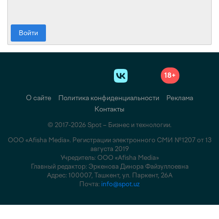
Войти
18+
О сайте
Политика конфиденциальности
Реклама
Контакты
© 2017-2026 Spot – Бизнес и технологии.
ООО «Afisha Media». Регистрации электронного СМИ №1207 от 13
августа 2019
Учредитель: ООО «Afisha Media»
Главный редактор: Эркенова Динора Файзуллоевна
Адрес: 100007, Ташкент, ул. Паркент, 26А
Почта:
info@spot.uz