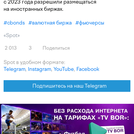
с 2023 года разрешили размещаться
на иностранных биржах.
#
cbonds
#
валютная биржа
#
фьючерсы
«Spot»
2 013
3
Поделиться
Spot в удобном формате:
Telegram
,
Instagram
,
YouTube
,
Facebook
Подпишитесь на наш Telegram