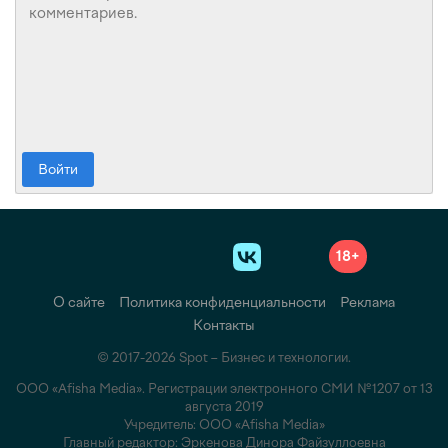
Войти
18+
О сайте
Политика конфиденциальности
Реклама
Контакты
© 2017-2026 Spot – Бизнес и технологии.
ООО «Afisha Media». Регистрации электронного СМИ №1207 от 13
августа 2019
Учредитель: ООО «Afisha Media»
Главный редактор: Эркенова Динора Файзуллоевна