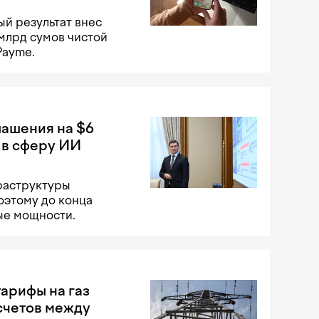
й результат внес
 млрд сумов чистой
Payme.
лашения на $6
 в сферу ИИ
раструктуры
оэтому до конца
ые мощности.
арифы на газ
счетов между