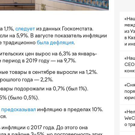
«Наш
межд
 1,1%,
следует
из данных Госкомстата.
из У
сли на 5,9%. В августе показатель инфляции
в Ка
ле традиционно
была дефляция
.
и ин
тельских цен вырос на 6,3% за январь-
«Наш
е период в 2019 году — на 9,7%.
CEO 
конк
ые товары в сентябре выросли на 1,2%.
рошлого года — 2,2%.
«Сня
вары подорожали на 0,7% (был 1%).
поря
,5% (было 0,5%).
юрис
к
предсказывал
инфляцию в пределах 10%.
«Нел
ся.
WeCh
о тр
инфляции с 2017 года. До этого она
ла в районе 3−5%, но достоверность этих