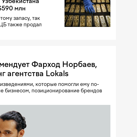
 Узбекистана
$590 млн
тому запасу, так
 ЦБ также продал
омендует Фарход Норбаев,
г агентства Lokals
изведениями, которые помогли ему по-
ие бизнесом, позиционирование брендов