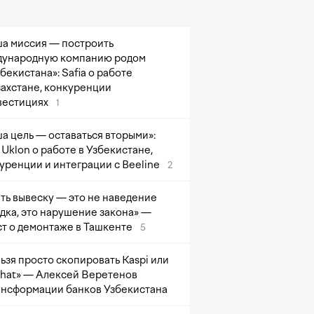
а миссия — построить
ународную компанию родом
збекистана»: Safia о работе
захстане, конкуренции
вестициях
1
а цель — оставаться вторыми»:
Uklon о работе в Узбекистане,
уренции и интеграции с Beeline
2
ть вывеску — это не наведение
дка, это нарушение закона» —
т о демонтаже в Ташкенте
5
ьзя просто скопировать Kaspi или
at» — Алексей Веретенов
ансформации банков Узбекистана