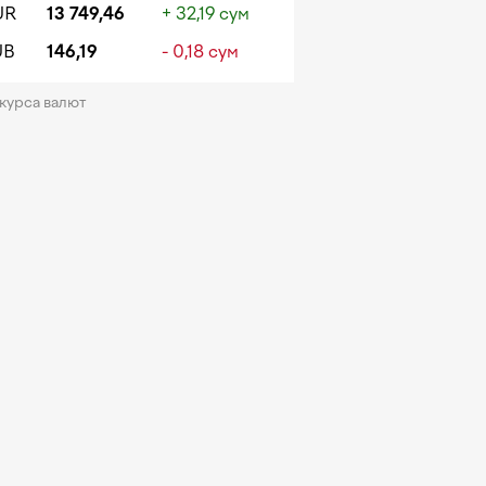
UR
13 749,46
+ 32,19 сум
UB
146,19
- 0,18 сум
 курса валют