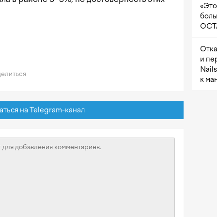
«Это
боль
OCTA
Отка
и пе
Nail
елиться
к ма
ься на Telegram-канал