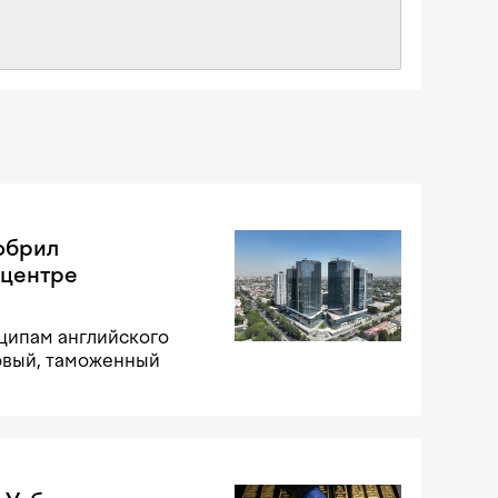
добрил
 центре
ципам английского
овый, таможенный