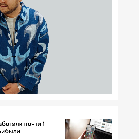
аботали почти 1
рибыли