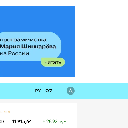
РУ
O‘Z
 валют
SD
11 915,64
+ 28,92 сум