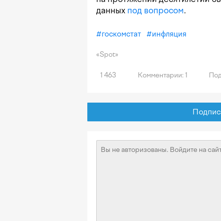
данных
под вопросом
.
#
госкомстат
#
инфляция
«Spot»
1 463
Комментарии: 1
Под
Подписат