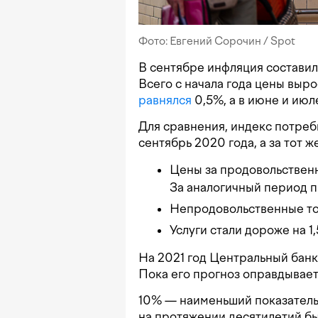
Фото: Евгений Сорочин / Spot
В сентябре инфляция составила
Всего с начала года цены выро
равнялся
0,5%, а в июне и ию
Для сравнения, индекс потреби
сентябрь 2020 года, а за тот ж
Цены за продовольственн
За аналогичный период п
Непродовольственные то
Услуги стали дороже на 1
На 2021 год Центральный бан
Пока его прогноз оправдывает
10% — наименьший показатель 
на протяжении десятилетий бы