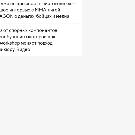
 уже не про спорт в чистом виде» —
шое интервью с ММА-лигой
GON о деньгах, бойцах и медиа
з от спорных компонентов
реобучение мастеров: как
sworkshop меняет подход
никюру. Видео