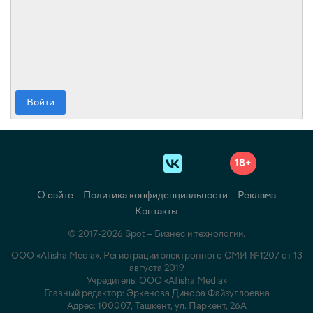
Войти
18+
О сайте
Политика конфиденциальности
Реклама
Контакты
© 2017-2026 Spot – Бизнес и технологии.
ООО «Afisha Media». Регистрации электронного СМИ №1207 от 13
августа 2019
Учредитель: ООО «Afisha Media»
Главный редактор: Эркенова Динора Файзуллоевна
Адрес: 100007, Ташкент, ул. Паркент, 26А