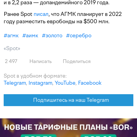
и в 2,2 раза — допандемийного 2019 года.
Ранее Spot
писал
, что АГМК планирует в 2022
году разместить евробонды на $500 млн.
#
агмк
#
аимк
#
золото
#
серебро
«Spot»
2 497
Написать
Поделиться
Spot в удобном формате:
Telegram
,
Instagram
,
YouTube
,
Facebook
Подпишитесь на наш Telegram