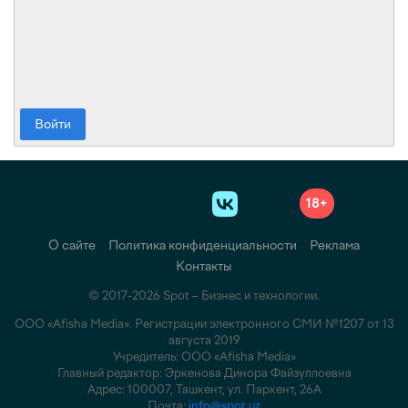
Войти
18+
О сайте
Политика конфиденциальности
Реклама
Контакты
© 2017-2026 Spot – Бизнес и технологии.
ООО «Afisha Media». Регистрации электронного СМИ №1207 от 13
августа 2019
Учредитель: ООО «Afisha Media»
Главный редактор: Эркенова Динора Файзуллоевна
Адрес: 100007, Ташкент, ул. Паркент, 26А
Почта:
info@spot.uz