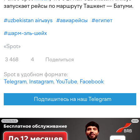
запускает рейсы по маршруту Ташкент — Батуми.
#
uzbekistan airways
#
авиарейсы
#
египет
#
шарм-эль-шейх
«Spot»
3 468
4
Поделиться
Spot в удобном формате:
Telegram
,
Instagram
,
YouTube
,
Facebook
Подпишитесь на наш Telegram
РЕКЛАМА