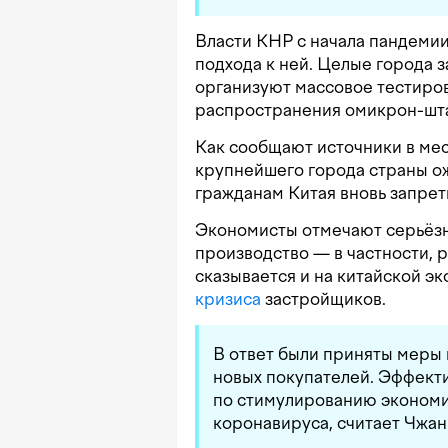
Власти КНР с начала пандеми
подхода к ней. Целые города з
организуют массовое тестиров
распространения омикрон-шта
Как сообщают источники в мес
крупнейшего города страны ож
гражданам Китая вновь запрет
Экономисты отмечают серьёзн
производство — в частности, 
сказывается и на китайской э
кризиса
застройщиков.
В ответ были приняты меры 
новых покупателей. Эффекти
по стимулированию экономи
коронавируса, считает Чжан