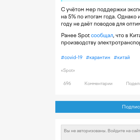
С учётом мер поддержки эксп
на 5% по итогам года. Однако
году не даёт поводов для опти
Ранее Spot
сообщал
, что в Ки
производству электротранспо
#
covid-19
#
карантин
#
китай
«Spot»
696
Комментарии
Подел
Подписат