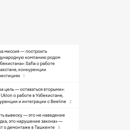
а миссия — построить
ународную компанию родом
збекистана»: Safia о работе
захстане, конкуренции
вестициях
1
а цель — оставаться вторыми»:
Uklon о работе в Узбекистане,
уренции и интеграции с Beeline
2
ть вывеску — это не наведение
дка, это нарушение закона» —
т о демонтаже в Ташкенте
5