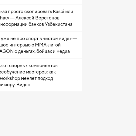
ьзя просто скопировать Kaspi или
at» — Алексей Веретенов
ансформации банков Узбекистана
 уже не про спорт в чистом виде» —
шое интервью с ММА-лигой
GON о деньгах, бойцах и медиа
з от спорных компонентов
реобучение мастеров: как
sworkshop меняет подход
никюру. Видео