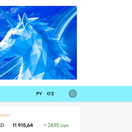
РУ
O‘Z
 валют
SD
11 915,64
+ 28,92 сум