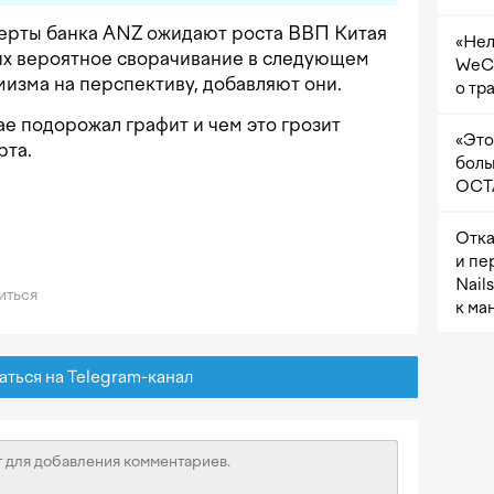
ерты банка ANZ ожидают роста ВВП Китая
«Нел
 их вероятное сворачивание в следующем
WeCh
мизма на перспективу, добавляют они.
о тр
тае подорожал графит и чем это грозит
«Это
рта.
боль
OCTA
Отка
и пе
Nail
иться
к ма
ься на Telegram-канал