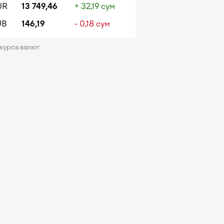
UR
13 749,46
+ 32,19 сум
UB
146,19
- 0,18 сум
 курса валют