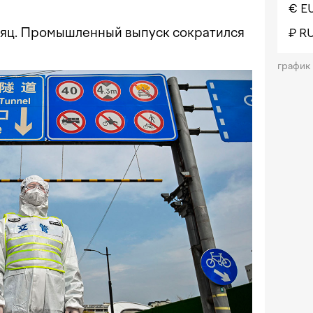
€ E
сяц. Промышленный выпуск сократился
₽ R
график