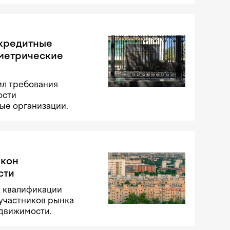
 кредитные
ометрические
ил требования
ости
ые организации.
акон
сти
к квалификации
участников рынка
едвижимости.