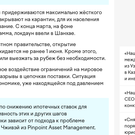
и придерживаются максимально жёсткого
акрывают на карантин, для их населения
ание. С конца марта, на фоне
мма, локдаун ввели в Шанхае.
тном правительстве, открытие
идается не ранее 1 июня. Кроме этого,
«Наш
или выезжать за рубеж без необходимости.
межд
из У
ое воздействие ограничений на мировое
в Ка
разрывы в цепочках поставки. Ситуация
и ин
кономике, уже находящейся под давлением
«Наш
CEO 
конк
по снижению ипотечных ставок для
вность этих и других шагов
«Сня
ки зависит от подхода к проблеме
поря
 Чживэй из Pinpoint Asset Management.
юрис