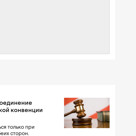
соединение
кой конвенции
ся только при
беих сторон.