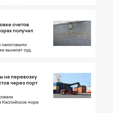
овке счетов
порах получил
с налоговыми
е вынесет суд.
ы на перевозку
тов через порт
совали
з Каспийское море