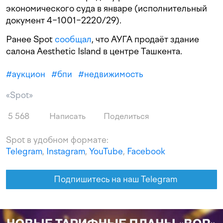
экономического суда в январе (исполнительный
документ 4−1001−2220/29).
Ранее Spot
сообщал
, что АУГА продаёт здание
салона Aesthetic Island в центре Ташкента.
#
аукцион
#
бпи
#
недвижимость
«Spot»
5 568
Написать
Поделиться
Spot в удобном формате:
Telegram
,
Instagram
,
YouTube
,
Facebook
Подпишитесь на наш Telegram