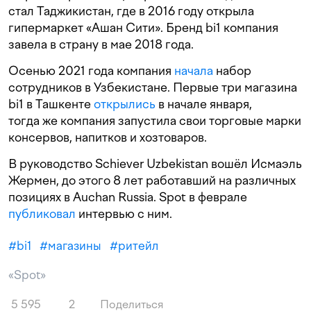
стал Таджикистан, где в 2016 году открыла
гипермаркет «Ашан Сити». Бренд bi1 компания
завела в страну в мае 2018 года.
Осенью 2021 года компания
начала
набор
сотрудников в Узбекистане. Первые три магазина
bi1 в Ташкенте
открылись
в начале января,
тогда же компания запустила свои торговые марки
консервов, напитков и хозтоваров.
В руководство Schiever Uzbekistan вошёл Исмаэль
Жермен, до этого 8 лет работавший на различных
позициях в
Auchan Russia. Spot в феврале
публиковал
интервью с ним.
#
bi1
#
магазины
#
ритейл
«Spot»
5 595
2
Поделиться