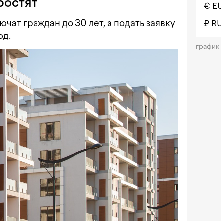
ростят
€ E
чат граждан до 30 лет, а подать заявку
₽ R
од.
график