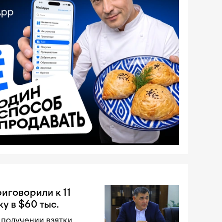
иговорили к 11
у в $60 тыс.
получении взятки,