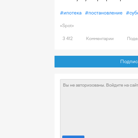
#
ипотека
#
постановление
#
суб
«Spot»
3 412
Комментарии
Поде
Подписат