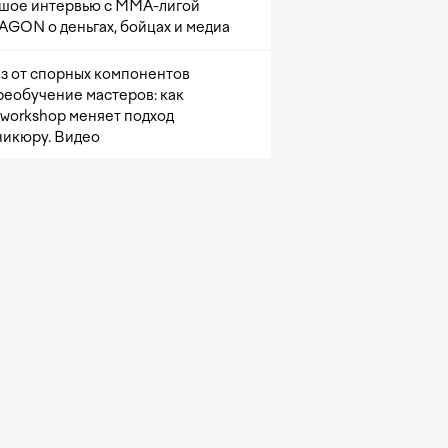
шое интервью с ММА-лигой
GON о деньгах, бойцах и медиа
з от спорных компонентов
реобучение мастеров: как
sworkshop меняет подход
никюру. Видео