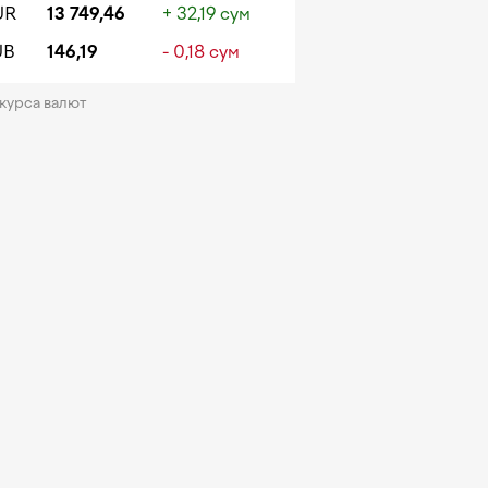
UR
13 749,46
+ 32,19 сум
UB
146,19
- 0,18 сум
 курса валют