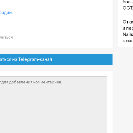
боль
OCTA
сидии
Отка
и пе
Nail
литься
к ма
ься на Telegram-канал