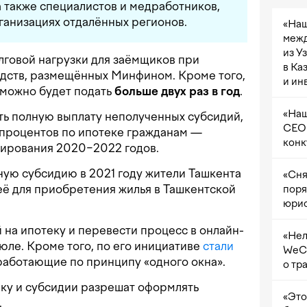
 а также специалистов и медработников,
ганизациях отдалённых регионов.
«Наш
межд
из У
лговой нагрузки для заёмщиков при
в Ка
едств, размещённых Минфином. Кроме того,
и ин
 можно будет подать
больше двух раз в год
.
«Наш
ть полную выплату неполученных субсидий,
CEO 
процентов по ипотеке гражданам —
конк
ирования 2020−2022 годов.
ую субсидию в 2021 году жители Ташкента
«Сня
её для приобретения жилья в Ташкентской
поря
юрис
 на ипотеку и перевести процесс в онлайн-
«Нел
юле. Кроме того, по его инициативе
стали
WeCh
работающие по принципу «одного окна».
о тр
теку и субсидии разрешат оформлять
«Это
.