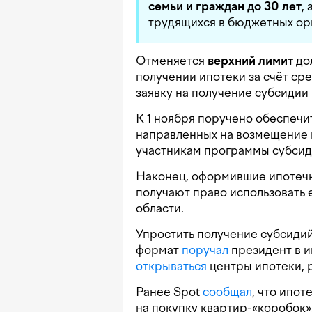
семьи и граждан до 30 лет
,
трудящихся в бюджетных ор
Отменяется
верхний лимит
до
получении ипотеки за счёт ср
заявку на получение субсидии
К 1 ноября поручено обеспечи
направленных на возмещение 
участникам программы субсид
Наконец, оформившие ипотечн
получают право использовать 
области.
Упростить получение субсидий
формат
поручал
президент в и
открываться
центры ипотеки, 
Ранее Spot
сообщал
, что ипо
на покупку квартир-«коробок»