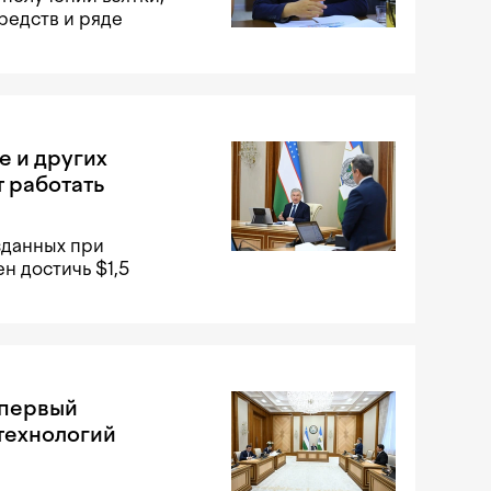
редств и ряде
е и других
т работать
зданных при
н достичь $1,5
 первый
технологий