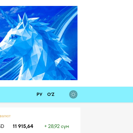
РУ
O‘Z
 валют
SD
11 915,64
+ 28,92 сум