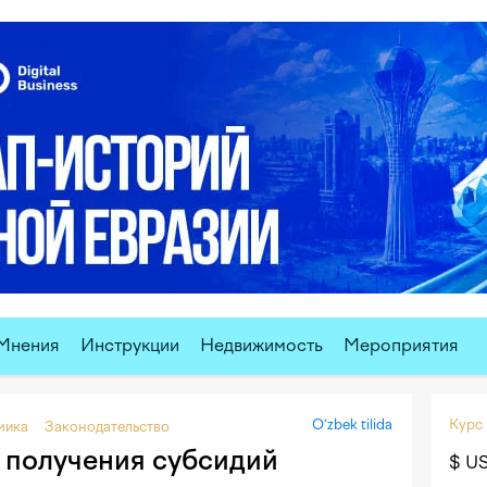
Мнения
Инструкции
Недвижимость
Мероприятия
O‘zbek tilida
Курс
мика
Законодательство
с получения субсидий
$ U