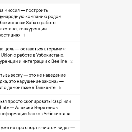
а миссия — построить
ународную компанию родом
збекистана»: Safia о работе
захстане, конкуренции
вестициях
1
а цель — оставаться вторыми»:
Uklon о работе в Узбекистане,
уренции и интеграции с Beeline
2
ть вывеску — это не наведение
дка, это нарушение закона» —
т о демонтаже в Ташкенте
5
ьзя просто скопировать Kaspi или
at» — Алексей Веретенов
ансформации банков Узбекистана
 уже не про спорт в чистом виде» —