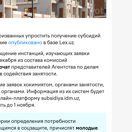
ризванных упростить получение субсидий
ение
опубликовано
в базе Lex.uz.
ащение инстанций, изучающих заявки
декабря из состава комиссий
ючат
представителей Агентства по делам
 содействия занятости.
е заявок хокимиятом, органами занятости,
органами. Информация из их систем будет
лайн-платформу subsidiya.idm.uz,
ь до 1 ноября.
терии определения потребности
ющимся в соцзащите, причислят
молодые