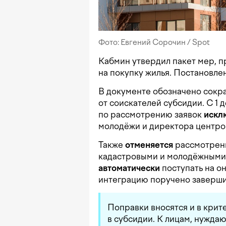
Фото: Евгений Сорочин / Spot
Кабмин утвердил пакет мер, п
на покупку жилья. Постановл
В документе обозначено сокр
от соискателей субсидии. С 1 
по рассмотрению заявок
искл
молодёжи и директора центров
Также
отменяется
рассмотрени
кадастровыми и молодёжными 
автоматически
поступать на он
интеграцию поручено завершит
Поправки вносятся и в кри
в субсидии. К лицам, нужда