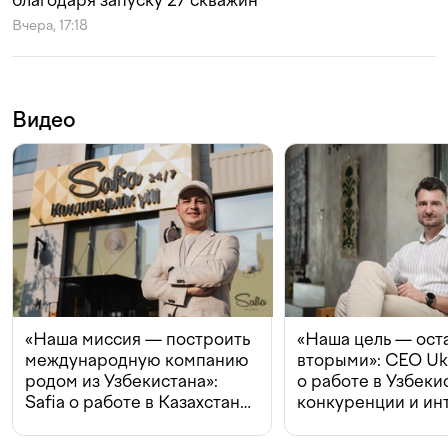
Вчера, 17:18
Видео
«Наша миссия — построить
«Наша цель — ост
международную компанию
вторыми»: CEO Uk
родом из Узбекистана»:
о работе в Узбеки
Safia о работе в Казахстане,
конкуренции и ин
конкуренции и инвестициях
с Beeline