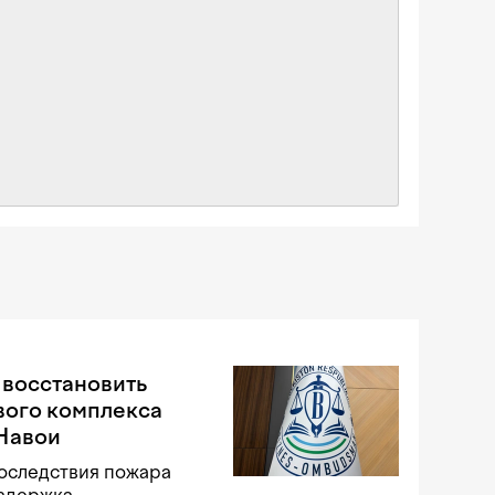
 восстановить
вого комплекса
 Навои
оследствия пожара
задержка