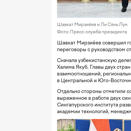
Шавкат Мирзиёев и Ли Сянь Лун
Фото: Пресс-служба президента
Шавкат Мирзиёев совершил го
переговоры с руководством с
Сначала узбекистанскую деле
Халима Якуб. Главы двух стра
взаимоотношений, региональн
в Центральной и Юго-Восточн
Отдельно стороны отметили с
выраженное в работе двух син
Сингапурского института раз
академии технологий, менедж