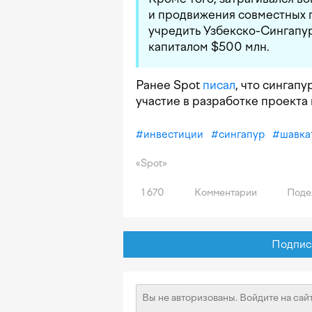
и продвижения совместных 
учредить Узбекско-Сингапу
капиталом $500 млн.
Ранее Spot
писал
, что сингапу
участие в разработке проекта
#
инвестиции
#
сингапур
#
шавка
«Spot»
1 670
Комментарии
Поде
Подписат