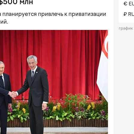
$500 млн
€ E
 планируется привлечь к приватизации
₽ R
ий.
график