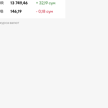
UR
13 749,46
+ 32,19 сум
UB
146,19
- 0,18 сум
 курса валют