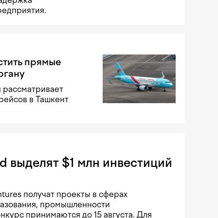
редприятия.
стить прямые
ргану
я рассматривает
рейсов в Ташкент
rd выделят $1 млн инвестиций
ntures получат проекты в сферах
разования, промышленности
онкурс принимаются до 15 августа. Для