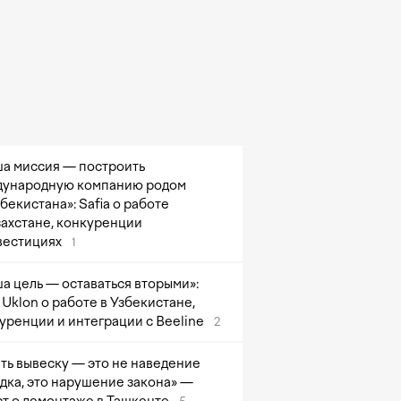
а миссия — построить
ународную компанию родом
збекистана»: Safia о работе
захстане, конкуренции
вестициях
1
а цель — оставаться вторыми»:
Uklon о работе в Узбекистане,
уренции и интеграции с Beeline
2
ть вывеску — это не наведение
дка, это нарушение закона» —