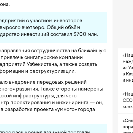
она.
едприятий с участием инвесторов
 выросло вчетверо. Общий объём
дарство инвестиций составил $700 млн.
направления сотрудничества на ближайшую
«Наш
я привлечь сингапурские компании
межд
едприятий Узбекистана, а также создать
из У
сформации и реструктуризации.
в Ка
и ин
тало внедрение передовых решений
ёного» развития. Также стороны намерены
«Наш
дской инфраструктуры, для чего
CEO 
нтр проектирования и инжиниринга — он,
конк
ь в разработке проекта «умного» города
«Сня
поря
опрос расширения взаимной торговли