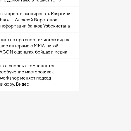
т о демонтаже в Ташкенте
5
ьзя просто скопировать Kaspi или
at» — Алексей Веретенов
ансформации банков Узбекистана
 уже не про спорт в чистом виде» —
шое интервью с ММА-лигой
GON о деньгах, бойцах и медиа
з от спорных компонентов
реобучение мастеров: как
sworkshop меняет подход
никюру. Видео