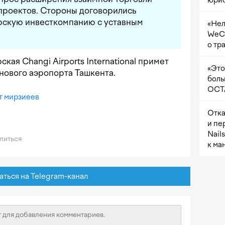
юрис
проектов. Стороны договорились
рскую инвесткомпанию с уставным
«Нел
WeCh
о тр
рская Changi Airports International примет
«Это
 нового аэропорта Ташкента.
боль
OCTA
т мирзиеев
Отка
и пе
Nail
литься
к ма
ься на Telegram-канал