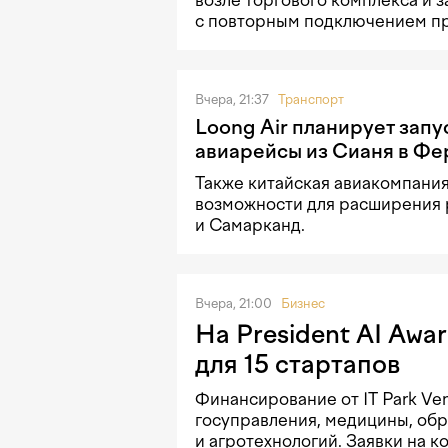
с повторным подключением п
Вчера, 21:37
Транспорт
Loong Air планирует запу
авиарейсы из Сианя в Фе
Также китайская авиакомпани
возможности для расширения 
и Самарканд.
Вчера, 21:00
Бизнес
На President AI Awa
для 15 стартапов
Финансирование от IT Park Ve
госуправления, медицины, об
и агротехнологий. Заявки на к