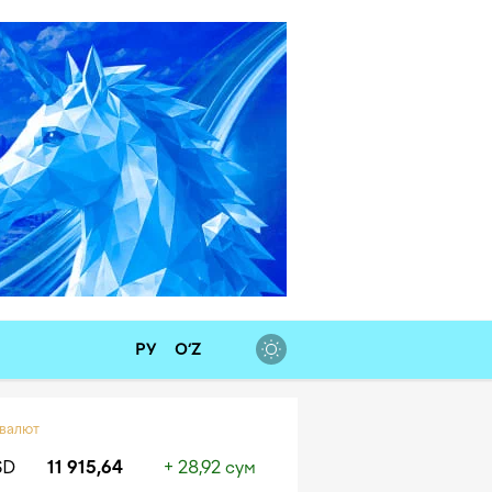
РУ
O‘Z
 валют
SD
11 915,64
+ 28,92 сум