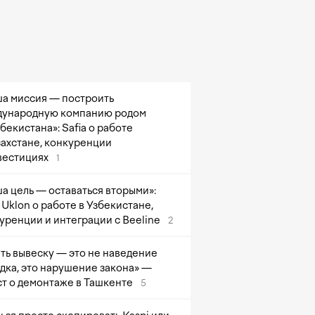
а миссия — построить
ународную компанию родом
збекистана»: Safia о работе
захстане, конкуренции
вестициях
1
а цель — оставаться вторыми»:
Uklon о работе в Узбекистане,
уренции и интеграции с Beeline
2
ть вывеску — это не наведение
дка, это нарушение закона» —
т о демонтаже в Ташкенте
5