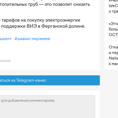
«Нел
топительных труб — это позволит снизить
WeCh
о тр
 тарифов на покупку электроэнергии
«Это
х поддержки ВИЭ в Ферганской долине.
боль
OCTA
ашкент
#
шавкат мирзиеев
Отка
и пе
Nail
иться
к ма
ься на Telegram-канал