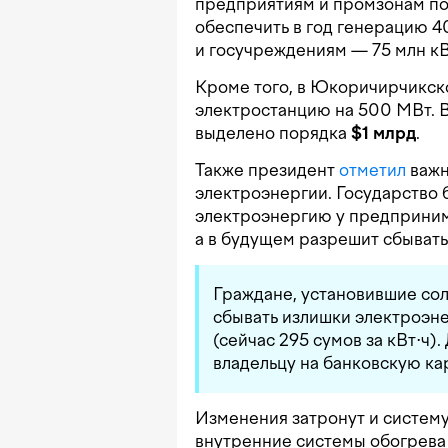
предприятиям и промзонам по
обеспечить в год генерацию 4
и госучреждениям — 75 млн кВ
Кроме того, в Юкоричирчикск
электростанцию на 500 МВт. 
выделено порядка
$1 млрд
.
Также президент
отметил
важн
электроэнергии. Государство 
электроэнергию у предприним
а в будущем разрешит сбыват
Граждане, установившие сол
сбывать излишки электроэне
(сейчас 295 сумов за кВт⋅ч)
владельцу на банковскую кар
Изменения затронут и систем
внутренние системы обогрева 