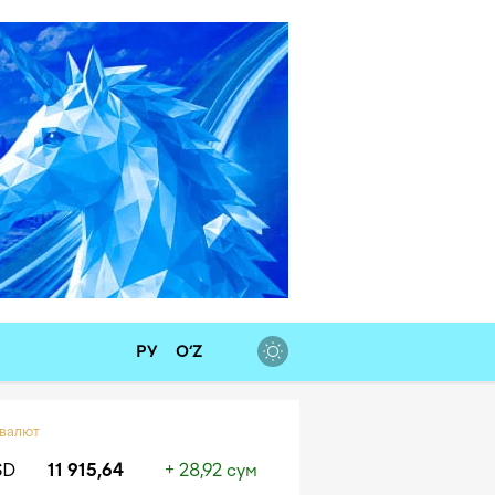
РУ
O‘Z
 валют
SD
11 915,64
+ 28,92 сум