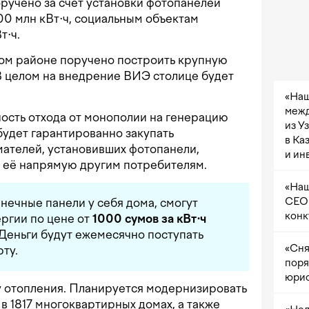
ручено за счёт установки фотопанелей
00 млн кВт⋅ч, социальным объектам
т⋅ч.
ом районе поручено построить крупную
В целом на внедрение ВИЭ столице будет
«Наш
межд
ость отхода от монополии на генерацию
из У
будет гарантированно закупать
в Ка
ателей, установивших фотопанели,
и ин
ь её напрямую другим потребителям.
«Наш
CEO 
нечные панели у себя дома, смогут
конк
ргии по цене от
1000 сумов за кВт⋅ч
. Деньги будут ежемесячно поступать
«Сня
ту.
поря
юрис
у отопления. Планируется модернизировать
в 1817 многоквартирных домах, а также