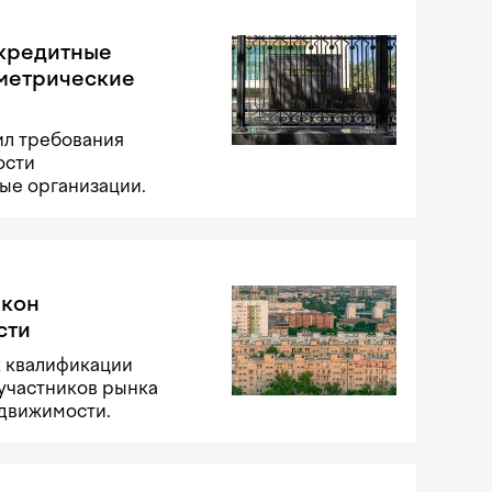
 кредитные
ометрические
ил требования
ости
ые организации.
акон
сти
к квалификации
участников рынка
едвижимости.