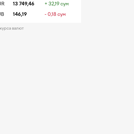
UR
13 749,46
+ 32,19 сум
UB
146,19
- 0,18 сум
 курса валют