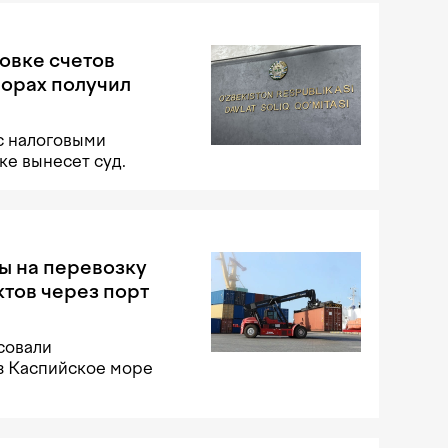
овке счетов
порах получил
с налоговыми
е вынесет суд.
ы на перевозку
тов через порт
совали
з Каспийское море