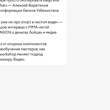
ьзя просто скопировать Kaspi или
at» — Алексей Веретенов
ансформации банков Узбекистана
 уже не про спорт в чистом виде» —
шое интервью с ММА-лигой
GON о деньгах, бойцах и медиа
з от спорных компонентов
реобучение мастеров: как
sworkshop меняет подход
никюру. Видео