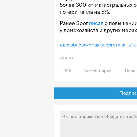
более 300 км магистральных о
потери тепла на 5%.
Ранее Spot
писал
о повышении
у домохозяйств и других мера
#
возобновляемая энергетика
#
т
«Spot»
1 919
Комментарии
Подел
Подписат