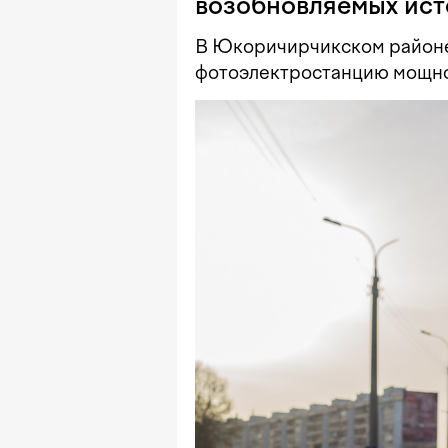
возобновляемых ист
В Юкоричирчикском районе
фотоэлектростанцию мощно