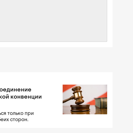
соединение
кой конвенции
ся только при
беих сторон.