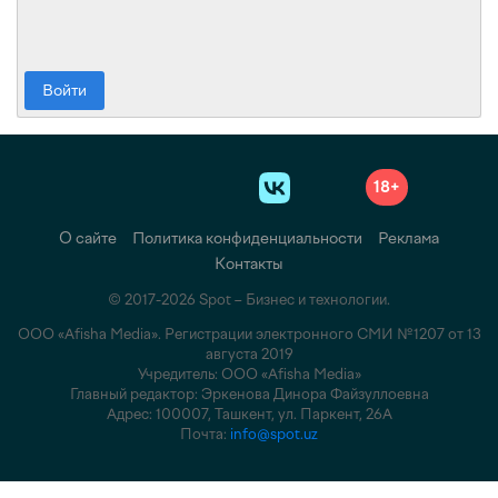
Войти
18+
О сайте
Политика конфиденциальности
Реклама
Контакты
© 2017-2026 Spot – Бизнес и технологии.
ООО «Afisha Media». Регистрации электронного СМИ №1207 от 13
августа 2019
Учредитель: ООО «Afisha Media»
Главный редактор: Эркенова Динора Файзуллоевна
Адрес: 100007, Ташкент, ул. Паркент, 26А
Почта:
info@spot.uz