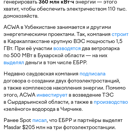
генерировать
360 млн кВт⋅ч
энергии — этого
хватит, чтобы обеспечить электричеством 110 тыс.
домохозяйств.
ACWA в Узбекистане занимается и другими
энергетическими проектами. Так, компания
строит
в Каракалпакстане крупную ВЭС мощностью 1,5
ГВт. При её участии
возводятся
два ветропарка
по 500 МВт в Бухарской области — на них
выделял
деньги в том числе ЕБРР.
Недавно саудовская компания
подписала
договора о создании двух фотоэлектростанций,
а также комплексов накопления энергии. Помимо
этого, ACWA
инвестирует
в возведение ТЭС
в Сырдарьинской области, а также в
производство
«зелёного» водорода в Чирчике.
Ранее Spot
писал
, что ЕБРР и партнёры выделят
Masdar $205 млн на три фотоэлектростанции.