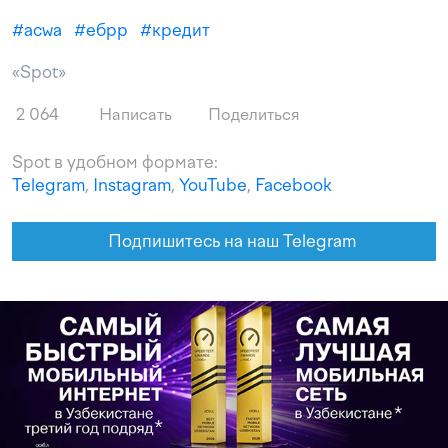
#
acwa
#
ебрр
#
кредит
«Spot»
2 064
Написать
Поделиться
Spot в удобном формате:
Telegram
,
Instagram
,
YouTube
,
Facebook
Подпишитесь на наш Telegram