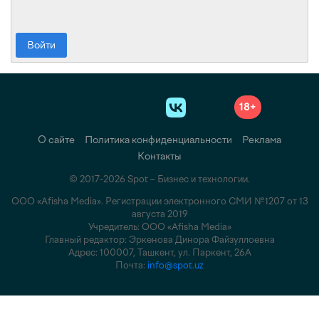
Войти
18+
О сайте
Политика конфиденциальности
Реклама
Контакты
© 2017-2026 Spot – Бизнес и технологии.
ООО «Afisha Media». Регистрации электронного СМИ №1207 от 13
августа 2019
Учредитель: ООО «Afisha Media»
Главный редактор: Эркенова Динора Файзуллоевна
Адрес: 100007, Ташкент, ул. Паркент, 26А
Почта:
info@spot.uz