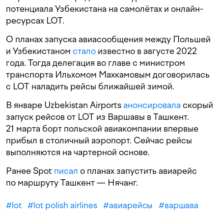
потенциала Узбекистана на самолётах и онлайн-
ресурсах LOT.
О планах запуска авиасообщения между Польшей
и Узбекистаном
стало
известно в августе 2022
года. Тогда делегация во главе с министром
транспорта Ильхомом Махкамовым договорилась
с LOT наладить рейсы ближайшей зимой.
В январе Uzbekistan Airports
анонсировала
скорый
запуск рейсов от LOT из Варшавы в Ташкент.
21 марта борт польской авиакомпании впервые
прибыл в столичный аэропорт. Сейчас рейсы
выполняются на чартерной основе.
Ранее Spot
писал
о планах запустить авиарейс
по маршруту Ташкент — Нячанг.
#
lot
#
lot polish airlines
#
авиарейсы
#
варшава