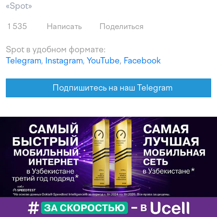
«Spot»
1 535
Написать
Поделиться
Spot в удобном формате:
Telegram
,
Instagram
,
YouTube
,
Facebook
Подпишитесь на наш Telegram