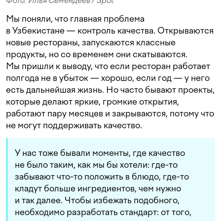
Фото: Илья Семендеев / Spot
Мы поняли, что главная проблема
в Узбекистане — контроль качества. Открываются
новые рестораны, запускаются классные
продукты, но со временем они скатываются.
Мы пришли к выводу, что если ресторан работает
полгода не в убыток — хорошо, если год — у него
есть дальнейшая жизнь. Но часто бывают проекты,
которые делают яркие, громкие открытия,
работают пару месяцев и закрываются, потому что
не могут поддерживать качество.
У нас тоже бывали моменты, где качество
не было таким, как мы бы хотели: где-то
забывают что-то положить в блюдо, где-то
кладут больше ингредиентов, чем нужно
и так далее. Чтобы избежать подобного,
Подпишитесь на наш Telegram
необходимо разработать стандарт: от того,