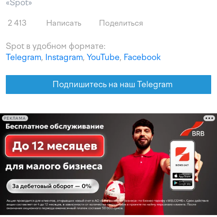
«Spot»
2 413
Написать
Поделиться
Spot в удобном формате:
Telegram
,
Instagram
,
YouTube
,
Facebook
Подпишитесь на наш Telegram
РЕКЛАМА