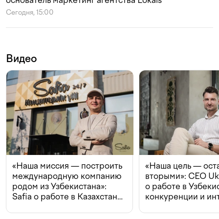
основатель маркетинг агентства Lokals
Сегодня, 15:00
Видео
«Наша миссия — построить
«Наша цель — ост
международную компанию
вторыми»: CEO Uk
родом из Узбекистана»:
о работе в Узбеки
Safia о работе в Казахстане,
конкуренции и ин
конкуренции и инвестициях
с Beeline