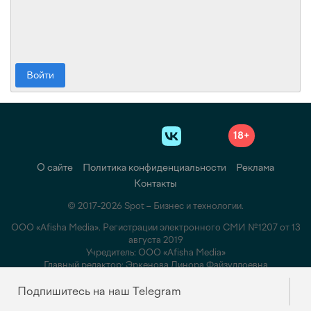
Войти
18+
О сайте
Политика конфиденциальности
Реклама
Контакты
© 2017-2026 Spot – Бизнес и технологии.
ООО «Afisha Media». Регистрации электронного СМИ №1207 от 13
августа 2019
Учредитель: ООО «Afisha Media»
Главный редактор: Эркенова Динора Файзуллоевна
Адрес: 100007, Ташкент, ул. Паркент, 26А
Подпишитесь на наш Telegram
Почта:
info@spot.uz