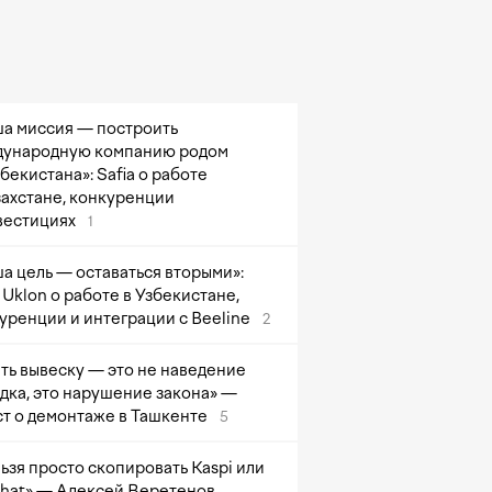
а миссия — построить
ународную компанию родом
збекистана»: Safia о работе
захстане, конкуренции
вестициях
1
а цель — оставаться вторыми»:
Uklon о работе в Узбекистане,
уренции и интеграции с Beeline
2
ть вывеску — это не наведение
дка, это нарушение закона» —
т о демонтаже в Ташкенте
5
ьзя просто скопировать Kaspi или
at» — Алексей Веретенов