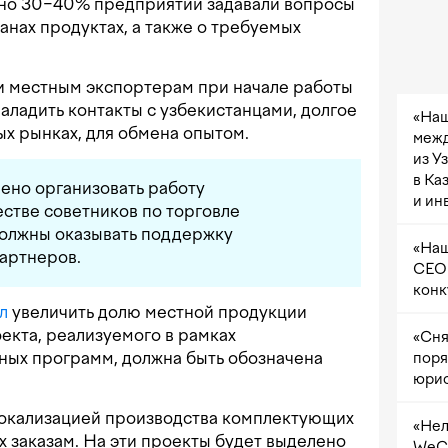
но 30−40% предприятий задавали вопросы
анах продуктах, а также о требуемых
и местным экспортерам при начале работы
наладить контакты с узбекистанцами, долгое
«Наш
х рынках, для обмена опытом.
межд
из У
в Ка
ено организовать работу
и ин
естве советников по торговле
должны оказывать поддержку
«Наш
артнеров.
CEO 
конк
л
увеличить долю местной продукции
оекта, реализуемого в рамках
«Сня
ных программ, должна быть обозначена
поря
юрис
окализацией производства комплектующих
«Нел
х заказам. На эти проекты будет выделено
WeCh