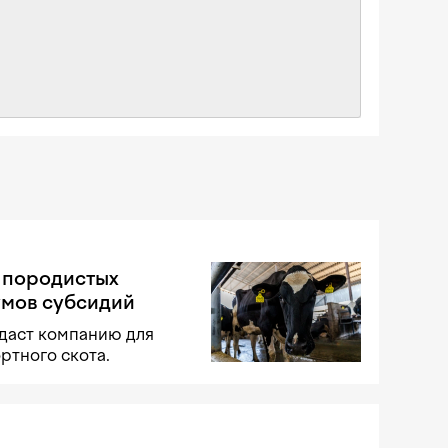
 породистых
умов субсидий
здаст компанию для
ртного скота.