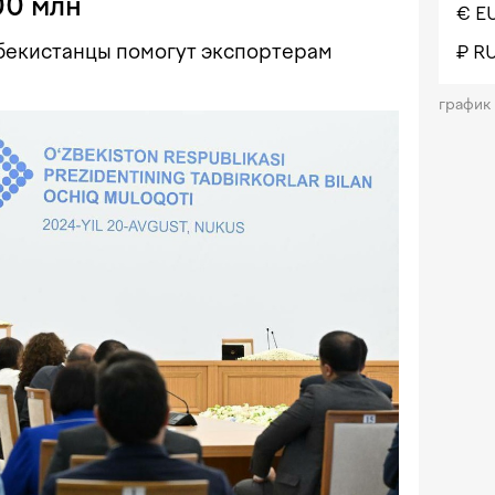
00 млн
€ E
бекистанцы помогут экспортерам
₽ R
график