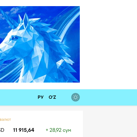
РУ
O‘Z
 валют
SD
11 915,64
+ 28,92 сум