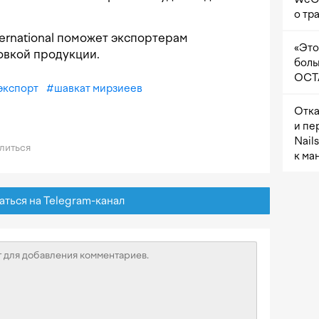
о тр
nternational поможет экспортерам
«Это
овкой продукции.
боль
OCTA
экспорт
#
шавкат мирзиеев
Отка
и пе
Nail
литься
к ма
ься на Telegram-канал