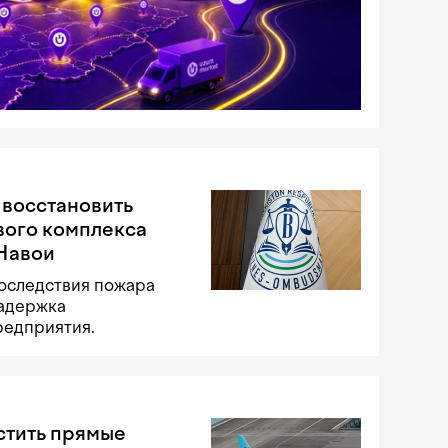
 восстановить
вого комплекса
 Навои
оследствия пожара
задержка
редприятия.
стить прямые