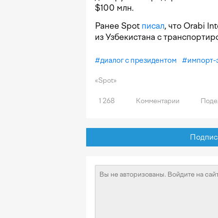
$100 млн.
Ранее Spot
писал
, что Orabi I
из Узбекистана с транспортир
#
диалог с президентом
#
импорт-
«Spot»
1 268
Комментарии
Поде
Подписат