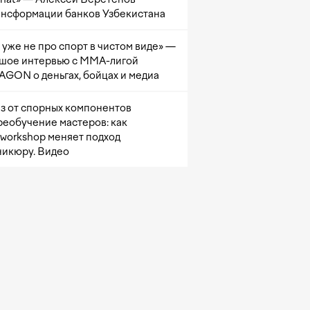
ансформации банков Узбекистана
 уже не про спорт в чистом виде» —
шое интервью с ММА-лигой
GON о деньгах, бойцах и медиа
з от спорных компонентов
реобучение мастеров: как
sworkshop меняет подход
никюру. Видео