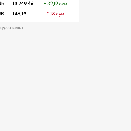
UR
13 749,46
+ 32,19 сум
UB
146,19
- 0,18 сум
 курса валют