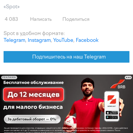
«Spot»
4 083
Написать
Поделиться
Spot в удобном формате:
Telegram
,
Instagram
,
YouTube
,
Facebook
Подпишитесь на наш Telegram
РЕКЛАМА