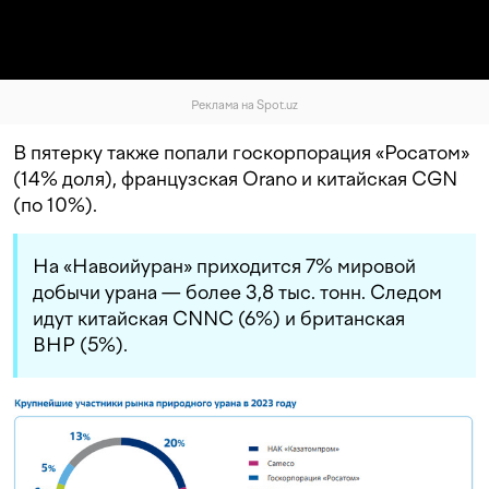
Реклама на Spot.uz
В пятерку также попали госкорпорация «Росатом»
(14% доля), французская Orano и китайская CGN
(по 10%).
На «Навоийуран» приходится 7% мировой
добычи урана — более 3,8 тыс. тонн. Следом
идут китайская CNNC (6%) и британская
BHP (5%).