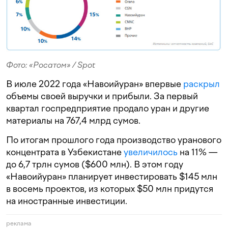
Фото: «Росатом» / Spot
В июле 2022 года «Навоийуран» впервые
раскрыл
объемы своей выручки и прибыли. За первый
квартал госпредприятие продало уран и другие
материалы на 767,4 млрд сумов.
По итогам прошлого года производство уранового
концентрата в Узбекистане
увеличилось
на 11% —
до 6,7 трлн сумов ($600 млн). В этом году
«Навоийуран»
планирует
инвестировать $145 млн
в восемь проектов
,
из
которых $
50
млн
придутся
на
иностранные
инвестиции
.
реклама