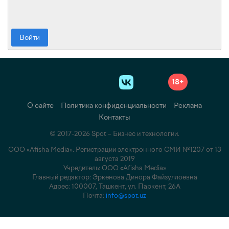
Войти
18+
О сайте
Политика конфиденциальности
Реклама
Контакты
© 2017-2026 Spot – Бизнес и технологии.
ООО «Afisha Media». Регистрации электронного СМИ №1207 от 13
августа 2019
Учредитель: ООО «Afisha Media»
Главный редактор: Эркенова Динора Файзуллоевна
Адрес: 100007, Ташкент, ул. Паркент, 26А
Почта:
info@spot.uz