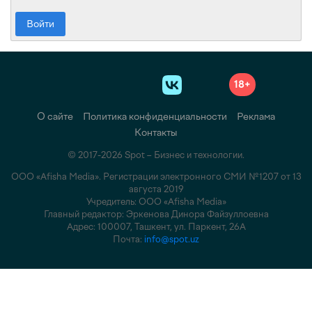
Войти
18+
О сайте
Политика конфиденциальности
Реклама
Контакты
© 2017-2026 Spot – Бизнес и технологии.
ООО «Afisha Media». Регистрации электронного СМИ №1207 от 13
августа 2019
Учредитель: ООО «Afisha Media»
Главный редактор: Эркенова Динора Файзуллоевна
Адрес: 100007, Ташкент, ул. Паркент, 26А
Почта:
info@spot.uz