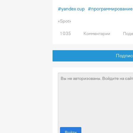
#
yandex cup
#
программирование
«Spot»
1 035
Комментарии
Поде
Подписат
Войти