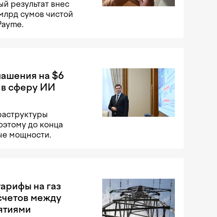
й результат внес
 млрд сумов чистой
Payme.
лашения на $6
 в сферу ИИ
раструктуры
оэтому до конца
ые мощности.
арифы на газ
счетов между
ятиями