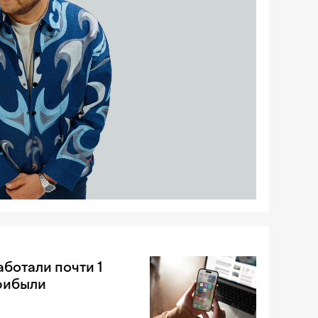
аботали почти 1
рибыли