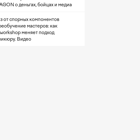
GON о деньгах, бойцах и медиа
з от спорных компонентов
реобучение мастеров: как
sworkshop меняет подход
никюру. Видео