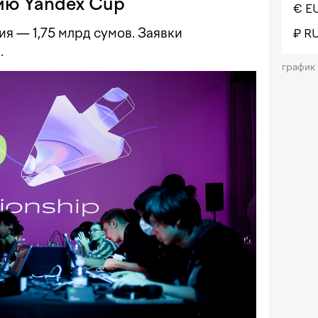
ию Yandex Cup
€ E
я — 1,75 млрд сумов. Заявки
₽ R
.
график