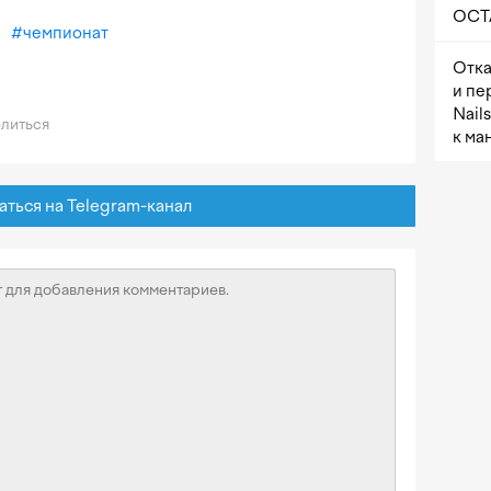
OCTA
#
чемпионат
Отка
и пе
Nail
литься
к ма
ься на Telegram-канал