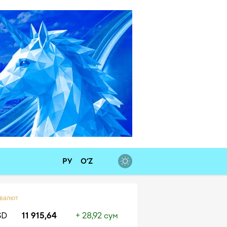
РУ
O‘Z
 валют
SD
11 915,64
+ 28,92 сум