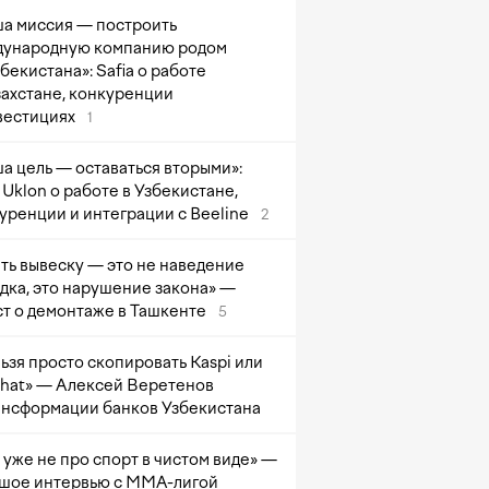
а миссия — построить
ународную компанию родом
збекистана»: Safia о работе
захстане, конкуренции
вестициях
1
а цель — оставаться вторыми»:
Uklon о работе в Узбекистане,
уренции и интеграции с Beeline
2
ть вывеску — это не наведение
дка, это нарушение закона» —
т о демонтаже в Ташкенте
5
ьзя просто скопировать Kaspi или
at» — Алексей Веретенов
ансформации банков Узбекистана
 уже не про спорт в чистом виде» —
шое интервью с ММА-лигой