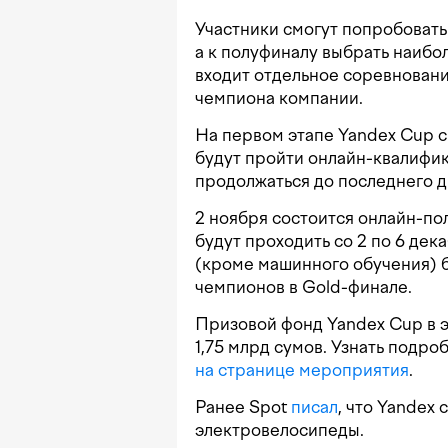
Участники смогут попробовать
а к полуфиналу выбрать наибо
входит отдельное соревновани
чемпиона компании.
На первом этапе Yandex Cup с
будут пройти онлайн-квалифик
продолжаться до последнего д
2 ноября состоится онлайн-п
будут проходить со 2 по 6 де
(кроме машинного обучения) б
чемпионов в Gold-финале.
Призовой фонд Yandex Cup в эт
1,75 млрд сумов. Узнать подр
на странице мероприятия
.
Ранее Spot
писал
, что Yandex
электровелосипеды.