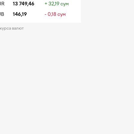
UR
13 749,46
+ 32,19 сум
UB
146,19
- 0,18 сум
 курса валют