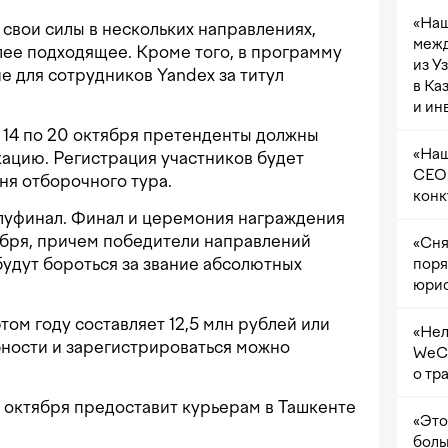
«Наш
 свои силы в нескольких направлениях,
межд
лее подходящее. Кроме того, в программу
из У
е для сотрудников Yandex за титул
в Ка
и ин
 14 по 20 октября претенденты должны
«Наш
ацию. Регистрация участников будет
CEO 
ня отборочного тура.
конк
олуфинал. Финал и церемония награждения
кабря, причем победители направлений
«Сня
удут бороться за звание абсолютных
поря
юрис
ом году составляет 12,5 млн рублей или
«Нел
обности и зарегистрироваться можно
WeCh
о тр
 с октября предоставит курьерам в Ташкенте
«Это
боль