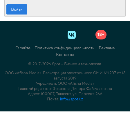
Войти
18+
О сайте
Политика конфиденциальности
Реклама
Контакты
© 2017-2026 Spot – Бизнес и технологии.
ООО «Afisha Media». Регистрации электронного СМИ №1207 от 13
августа 2019
Учредитель: ООО «Afisha Media»
Главный редактор: Эркенова Динора Файзуллоевна
Адрес: 100007, Ташкент, ул. Паркент, 26А
Почта:
info@spot.uz