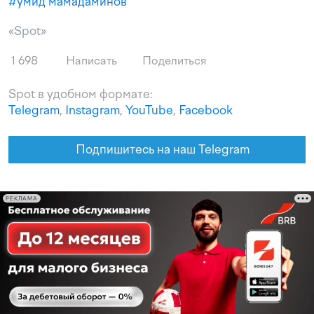
#
умид мамадаминов
«Spot»
1 698
Написать
Поделиться
Spot в удобном формате:
Telegram
,
Instagram
,
YouTube
,
Facebook
Подпишитесь на наш Telegram
РЕКЛАМА