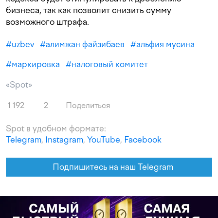
бизнеса, так как позволит снизить сумму
возможного штрафа.
#
uzbev
#
алимжан файзибаев
#
альфия мусина
#
маркировка
#
налоговый комитет
«Spot»
1 192
2
Поделиться
Spot в удобном формате:
Telegram
,
Instagram
,
YouTube
,
Facebook
Подпишитесь на наш Telegram