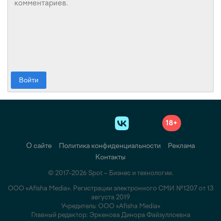
Войти
18+
О сайте
Политика конфиденциальности
Реклама
Контакты
© 2017-2026 Spot – Бизнес и технологии.
ООО «Afisha Media». Регистрации электронного СМИ №1207 от 13
августа 2019
Учредитель: ООО «Afisha Media»
Главный редактор: Эркенова Динора Файзуллоевна