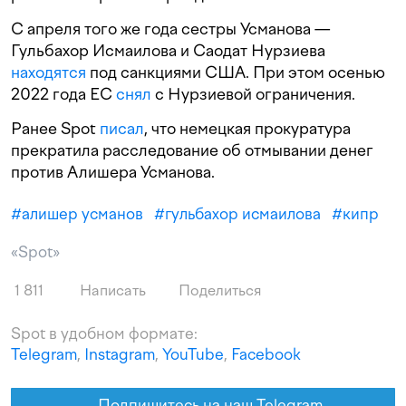
С апреля того же года сестры Усманова —
Гульбахор Исмаилова и Саодат Нурзиева
находятся
под санкциями США. При этом осенью
2022 года ЕС
снял
с Нурзиевой ограничения.
Ранее Spot
писал
, что немецкая прокуратура
прекратила расследование об отмывании денег
против Алишера Усманова.
#
алишер усманов
#
гульбахор исмаилова
#
кипр
«Spot»
1 811
Написать
Поделиться
Spot в удобном формате:
Telegram
,
Instagram
,
YouTube
,
Facebook
Подпишитесь на наш Telegram