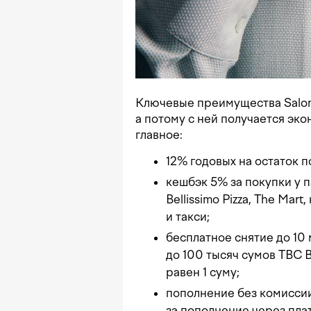
Ключевые преимущества Salom 
а потому с ней получается эко
главное:
12% годовых на остаток п
кешбэк 5% за покупки у п
Bellissimo Pizza, The Ma
и такси;
бесплатное снятие до 10
до 100 тысяч сумов TBC 
равен 1 суму;
пополнение без комисси
за пополнение через пл