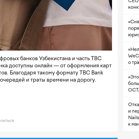
CEO 
конк
«Сня
поря
юрис
«Нел
WeCh
фровых банков Узбекистана и часть TBC
о тр
анка доступны онлайн — от оформления карт
тов. Благодаря такому формату TBC Bank
«Это
 очередей и траты времени на дорогу.
боль
OCTA
Отка
и пе
Nail
литься
к ма