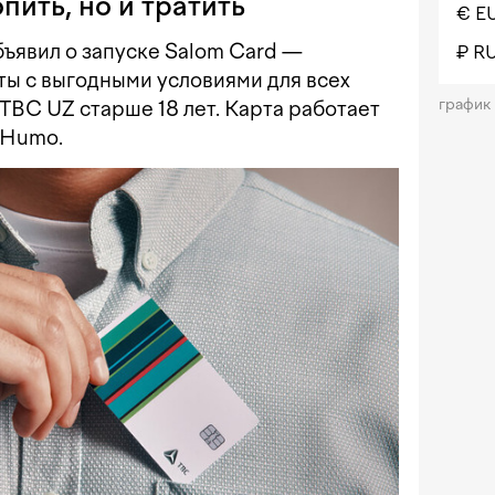
пить, но и тратить
€ E
ъявил о запуске Salom Card —
₽ R
ты с выгодными условиями для всех
график
TBC UZ старше 18 лет. Карта работает
 Humo.