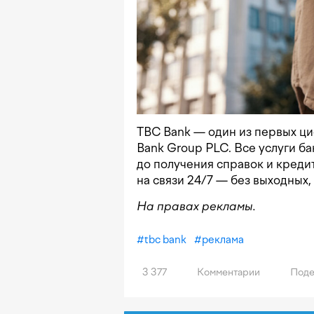
TBC Bank — один из первых ци
Bank Group PLC. Все услуги б
до получения справок и креди
на связи 24/7 — без выходных,
На правах рекламы.
#
tbc bank
#
реклама
3 377
Комментарии
Поде