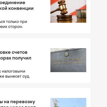
соединение
кой конвенции
ся только при
беих сторон.
овке счетов
порах получил
с налоговыми
е вынесет суд.
ы на перевозку