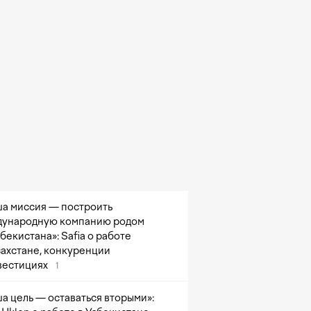
а миссия — построить
ународную компанию родом
збекистана»: Safia о работе
захстане, конкуренции
вестициях
1
а цель — оставаться вторыми»: