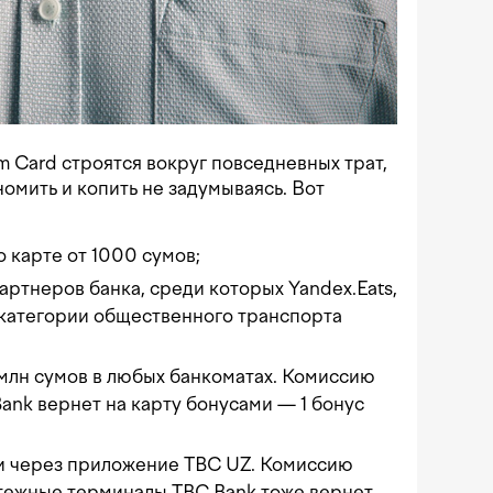
Card строятся вокруг повседневных трат,
номить и копить не задумываясь. Вот
о карте от 1000 сумов;
артнеров банка, среди которых Yandex.Eats,
rt, категории общественного транспорта
 млн сумов в любых банкоматах. Комиссию
Bank вернет на карту бонусами — 1 бонус
и через приложение TBC UZ. Комиссию
атежные терминалы TBC Bank тоже вернет