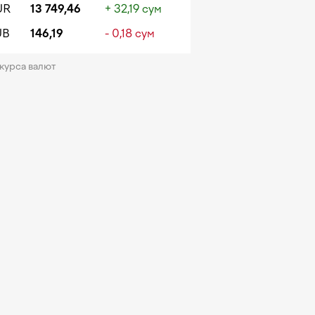
UR
13 749,46
+ 32,19 сум
UB
146,19
- 0,18 сум
 курса валют