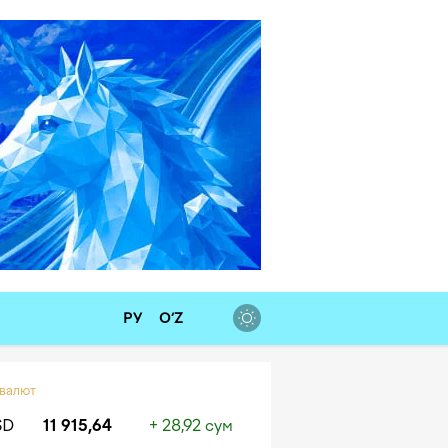
РУ
O‘Z
 валют
SD
11 915,64
+ 28,92 сум