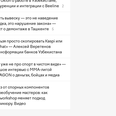
Uklon о работе в Узбекистане,
уренции и интеграции с Beeline
2
ть вывеску — это не наведение
дка, это нарушение закона» —
т о демонтаже в Ташкенте
5
ьзя просто скопировать Kaspi или
at» — Алексей Веретенов
ансформации банков Узбекистана
 уже не про спорт в чистом виде» —
шое интервью с ММА-лигой
GON о деньгах, бойцах и медиа
з от спорных компонентов
реобучение мастеров: как
sworkshop меняет подход
никюру. Видео