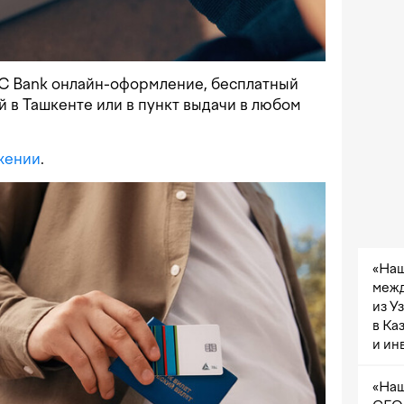
C Bank онлайн-оформление, бесплатный
й в Ташкенте или в пункт выдачи в любом
жении
.
«Наш
межд
из У
в Ка
и ин
«Наш